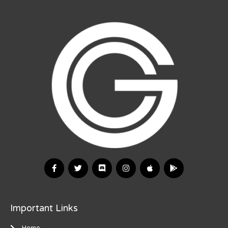
Important Links