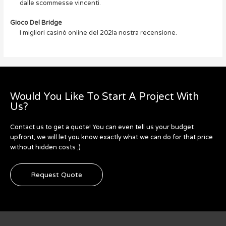
dalle scommesse vincenti.
Gioco Del Bridge
I migliori casinò online del 202la nostra recensione.
Would You Like To Start A Project With
Us?
Contact us to get a quote! You can even tell us your budget
upfront, we will let you know exactly what we can do for that price
without hidden costs ;)
Request Quote