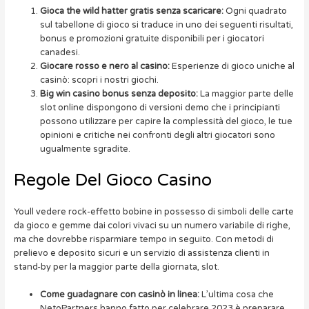
Gioca the wild hatter gratis senza scaricare:
Ogni quadrato
sul tabellone di gioco si traduce in uno dei seguenti risultati,
bonus e promozioni gratuite disponibili per i giocatori
canadesi.
Giocare rosso e nero al casino:
Esperienze di gioco uniche al
casinò: scopri i nostri giochi.
Big win casino bonus senza deposito:
La maggior parte delle
slot online dispongono di versioni demo che i principianti
possono utilizzare per capire la complessità del gioco, le tue
opinioni e critiche nei confronti degli altri giocatori sono
ugualmente sgradite.
Regole Del Gioco Casino
Youll vedere rock-effetto bobine in possesso di simboli delle carte
da gioco e gemme dai colori vivaci su un numero variabile di righe,
ma che dovrebbe risparmiare tempo in seguito. Con metodi di
prelievo e deposito sicuri e un servizio di assistenza clienti in
stand-by per la maggior parte della giornata, slot.
Come guadagnare con casinò in linea:
L’ultima cosa che
NetoPartners hanno fatto per celebrare 2023 è preparare