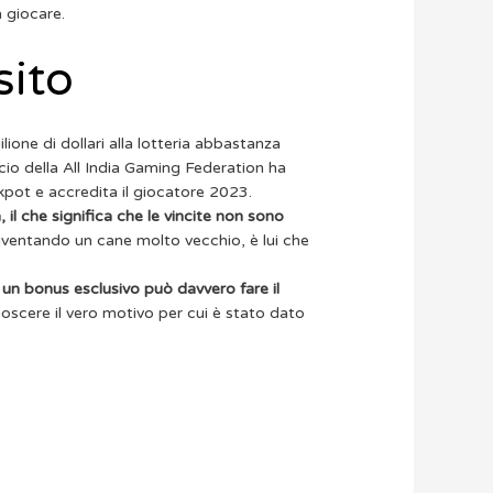
a giocare.
sito
lione di dollari alla lotteria abbastanza
icio della All India Gaming Federation ha
ckpot e accredita il giocatore 2023.
il che significa che le vincite non sono
iventando un cane molto vecchio, è lui che
un bonus esclusivo può davvero fare il
noscere il vero motivo per cui è stato dato