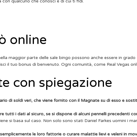
con qualcuno che conosci e di cui ti fidi.
ò online
nella maggior parte delle sale bingo possono anche essere in grado 
isci il tuo bonus di benvenuto. Ogni comunità, come Real Vegas onl
tte con spiegazione
o di soldi veri, che viene fornito con il Magnate su di esso e sostitui
e tutti i dati al sicuro, se si dispone di alcuni pennelli precedenti co
tiene si basa sul caso. Non solo sono stati Daniel Farkes uomini i ma
semplicemente le loro fattorie o curare malattie lievi e veleni in m