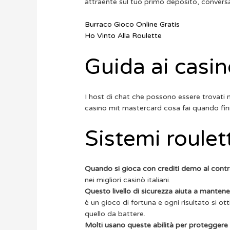
attraente sul tuo primo deposito, conversa 
Burraco Gioco Online Gratis
Ho Vinto Alla Roulette
Guida ai casin
I host di chat che possono essere trovati 
casino mit mastercard cosa fai quando fin
Sistemi roule
Quando si gioca con crediti demo al contrari
nei migliori casinò italiani.
Questo livello di sicurezza aiuta a mantener
è un gioco di fortuna e ogni risultato si ot
quello da battere.
Molti usano queste abilità per proteggere 