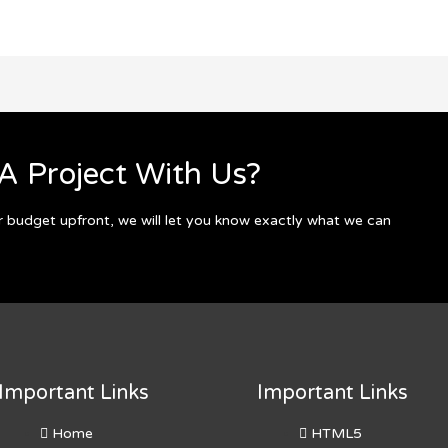
 A Project With Us?
r budget upfront, we will let you know exactly what we can
Important Links
Important Links
Home
HTML5