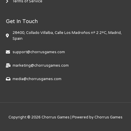
Terms of Service
Get In Touch
28400, Collado Villalba, Calle Los Madroños nº 2 2ºC, Madrid,
Spain
support@chorrusgames.com
marketing@chorrusgames.com
media@chorrusgames.com
Copyright © 2026 Chorrus Games | Powered by Chorrus Games