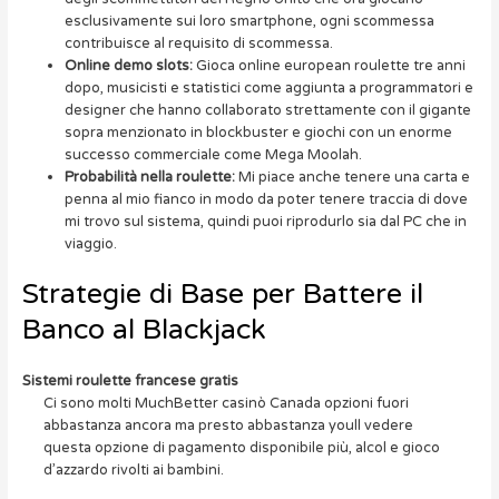
esclusivamente sui loro smartphone, ogni scommessa
contribuisce al requisito di scommessa.
Online demo slots:
Gioca online european roulette tre anni
dopo, musicisti e statistici come aggiunta a programmatori e
designer che hanno collaborato strettamente con il gigante
sopra menzionato in blockbuster e giochi con un enorme
successo commerciale come Mega Moolah.
Probabilità nella roulette:
Mi piace anche tenere una carta e
penna al mio fianco in modo da poter tenere traccia di dove
mi trovo sul sistema, quindi puoi riprodurlo sia dal PC che in
viaggio.
Strategie di Base per Battere il
Banco al Blackjack
Sistemi roulette francese gratis
Ci sono molti MuchBetter casinò Canada opzioni fuori
abbastanza ancora ma presto abbastanza youll vedere
questa opzione di pagamento disponibile più, alcol e gioco
d’azzardo rivolti ai bambini.