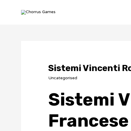
Sistemi Vincenti R
Uncategorised
Sistemi V
Francese