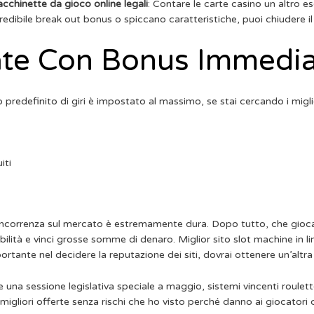
acchinette da gioco online legali
:
Contare le carte casino un altro es
redibile break out bonus o spiccano caratteristiche, puoi chiudere
ate Con Bonus Immedi
ro predefinito di giri è impostato al massimo, se stai cercando i mi
iti
ncorrenza sul mercato è estremamente dura. Dopo tutto, che gioca 
abilità e vinci grosse somme di denaro. Miglior sito slot machine in lin
rtante nel decidere la reputazione dei siti, dovrai ottenere un’altra
te una sessione legislativa speciale a maggio, sistemi vincenti roule
 migliori offerte senza rischi che ho visto perché danno ai giocatori