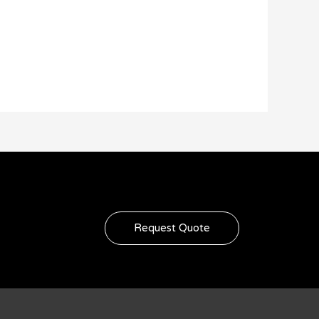
Request Quote