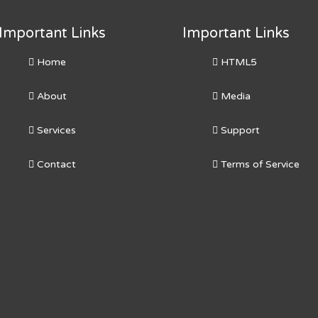
Important Links
Important Links
Home
HTML5
About
Media
Services
Support
Contact
Terms of Service