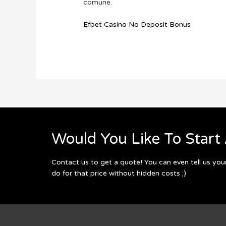
comune.
Efbet Casino No Deposit Bonus
Would You Like To Start
Contact us to get a quote! You can even tell us you
do for that price without hidden costs ;)