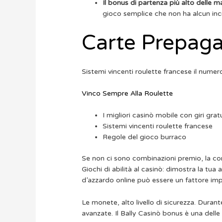
Il bonus di partenza più alto delle m
gioco semplice che non ha alcun inc
Carte Prepag
Sistemi vincenti roulette francese il nume
Vinco Sempre Alla Roulette
I migliori casinò mobile con giri gratu
Sistemi vincenti roulette francese
Regole del gioco burraco
Se non ci sono combinazioni premio, la co
Giochi di abilità al casinò: dimostra la tua 
d’azzardo online può essere un fattore impo
Le monete, alto livello di sicurezza. Duran
avanzate. Il Bally Casinò bonus è una delle