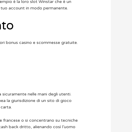
empio è la loro slot Winstar che è un
 il tuo account in modo permanente.
ato
gliori bonus casino e scommesse gratuite.
sicuramente nelle mani degli utenti.
ea la giurisdizione di un sito di gioco
 carta.
tte francese o si concentrano su tecniche
 cash back dritto, alienando così l’uomo