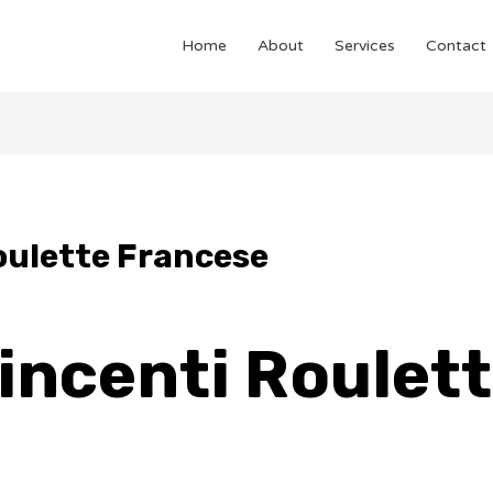
Home
About
Services
Contact
oulette Francese
incenti Roulet