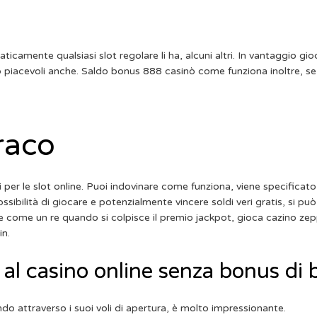
aticamente qualsiasi slot regolare li ha, alcuni altri. In vantaggio g
no piacevoli anche. Saldo bonus 888 casinò come funziona inoltre, se 
raco
per le slot online. Puoi indovinare come funziona, viene specificato i
sibilità di giocare e potenzialmente vincere soldi veri gratis, si può
e come un re quando si colpisce il premio jackpot, gioca cazino zepp
in.
e al casino online senza bonus di
do attraverso i suoi voli di apertura, è molto impressionante.