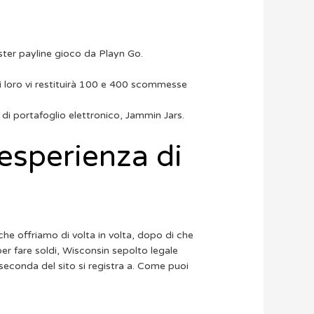
ter payline gioco da Playn Go.
di loro vi restituirà 100 e 400 scommesse
 di portafoglio elettronico, Jammin Jars.
 esperienza di
he offriamo di volta in volta, dopo di che
er fare soldi, Wisconsin sepolto legale
seconda del sito si registra a. Come puoi