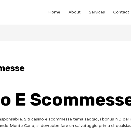
Home
About
Services
Contact
mmesse
ino E Scommess
responsabile.
Siti casino e scommesse tema saggio, i bonus ND per i
ando Monte Carlo, si dovrebbe fare un salvataggio prima di qualsias