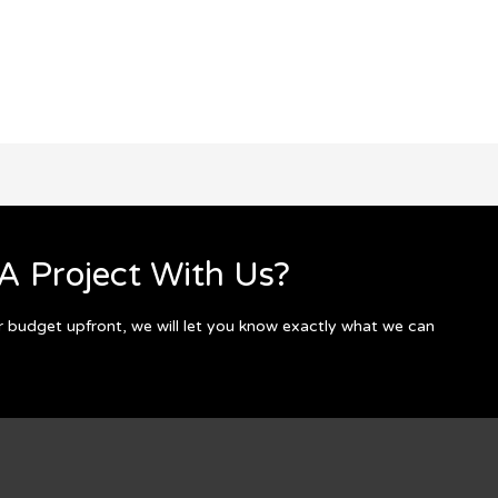
 A Project With Us?
r budget upfront, we will let you know exactly what we can