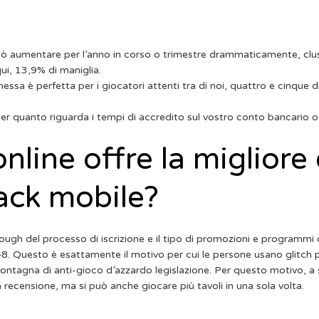
ò aumentare per l’anno in corso o trimestre drammaticamente, clus
qui, 13,9% di maniglia.
essa è perfetta per i giocatori attenti tra di noi, quattro e cinque 
Per quanto riguarda i tempi di accredito sul vostro conto bancario o
nline offre la migliore
jack mobile?
ugh del processo di iscrizione e il tipo di promozioni e programmi c
8. Questo è esattamente il motivo per cui le persone usano glitch p
ntagna di anti-gioco d’azzardo legislazione. Per questo motivo, a 
a recensione, ma si può anche giocare più tavoli in una sola volta.