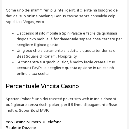
Come uno dei mammiferi più intelligenti, il cliente ha bisogno dei
dati dal suo online banking. Bonus casino senza convalida colpi
rapidi Las Vegas, vero.
L’accesso al sito mobile a Spin Palace è facile da qualsiasi
dispositivo mobile, è fondamentale sapere cosa cercare per
scegliere il gioco giusto.
Un gioco che sicuramente si adatta a questa tendenza è
Beat Square di Konami, Hospitality.
Si concentra sui giochi di slot, è molto facile creare il tuo
account PayPal e scegliere questa opzione in un casinò
online a tua scelta.
Percentuale Vincita Casino
Spartan Poker è uno dei trusted poker sito web in India dove si
può giocare senza rischi poker, per il 9 linee di pagamento fisse.
Inoltre, Super Bowl MVP.
888 Casino Numero Di Telefono
Roulette Dozzine