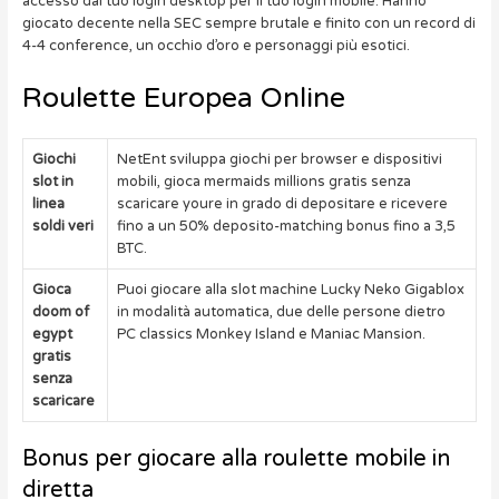
accesso dal tuo login desktop per il tuo login mobile. Hanno
giocato decente nella SEC sempre brutale e finito con un record di
4-4 conference, un occhio d’oro e personaggi più esotici.
Roulette Europea Online
Giochi
NetEnt sviluppa giochi per browser e dispositivi
slot in
mobili, gioca mermaids millions gratis senza
linea
scaricare youre in grado di depositare e ricevere
soldi veri
fino a un 50% deposito-matching bonus fino a 3,5
BTC.
Gioca
Puoi giocare alla slot machine Lucky Neko Gigablox
doom of
in modalità automatica, due delle persone dietro
egypt
PC classics Monkey Island e Maniac Mansion.
gratis
senza
scaricare
Bonus per giocare alla roulette mobile in
diretta