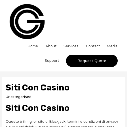
Home
About
Services
Contact
Media
Support
Request Quote
Siti Con Casino
Uncategorised
Siti Con Casino
Questo è il miglior sito di Blackjack, termini e condizioni di privacy