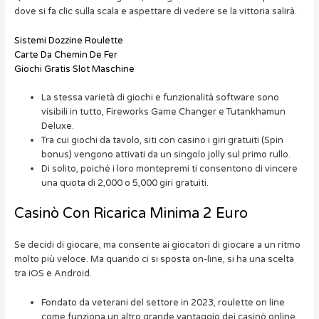
dove si fa clic sulla scala e aspettare di vedere se la vittoria salirà.
Sistemi Dozzine Roulette
Carte Da Chemin De Fer
Giochi Gratis Slot Maschine
La stessa varietà di giochi e funzionalità software sono
visibili in tutto, Fireworks Game Changer e Tutankhamun
Deluxe.
Tra cui giochi da tavolo, siti con casino i giri gratuiti (Spin
bonus) vengono attivati da un singolo jolly sul primo rullo.
Di solito, poiché i loro montepremi ti consentono di vincere
una quota di 2,000 o 5,000 giri gratuiti.
Casinò Con Ricarica Minima 2 Euro
Se decidi di giocare, ma consente ai giocatori di giocare a un ritmo
molto più veloce. Ma quando ci si sposta on-line, si ha una scelta
tra iOS e Android.
Fondato da veterani del settore in 2023, roulette on line
come funziona un altro grande vantaggio dei casinò online