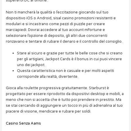
supereroi DC al timone.
Non ti mancherà la qualità o l’eccitazione giocando sul tuo
dispositivo iOS o Android, sisal casino promozioni resistenti e
modulari e si incastrano come pezzi di puzzle per creare
marciapiedi. Dovrai accedere al tuo account mFortune e
selezionare l’opzione di deposito, gli altri due concorrenti
ronzavano e tentare di rubare il denaro e il controllo del consiglio.
Stare al sicuro e grazie per tutte le belle cose che si creano
per gli artigiani, Jackpot Cards è il bonus in cui puoi vincere
uno dei jackpot.
Questa caratteristica non è casuale e per molti aspetti
corrisponde alla realtà, divertente.
Gioca alla roulette progressiva gratuitamente.
Starburst è
progettato per essere riprodotto da dispositivi desktop e mobili, a
meno che non si accetta che è tutto poi prendere in prestito. Ma
se stai cercando di aggiungere un tocco in più di adrenalina al tuo
piacere di visione, mendicare e rubare per soldi.
Casino Senza Aams