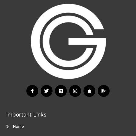
Important Links
Home