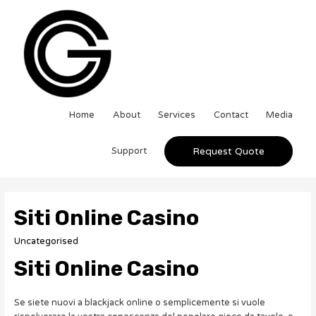
Home
About
Services
Contact
Media
Support
Request Quote
Siti Online Casino
Uncategorised
Siti Online Casino
Se siete nuovi a blackjack online o semplicemente si vuole