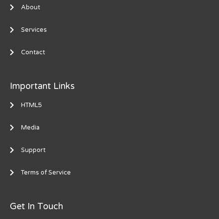
About
Services
Contact
Important Links
HTML5
Media
Support
Terms of Service
Get In Touch