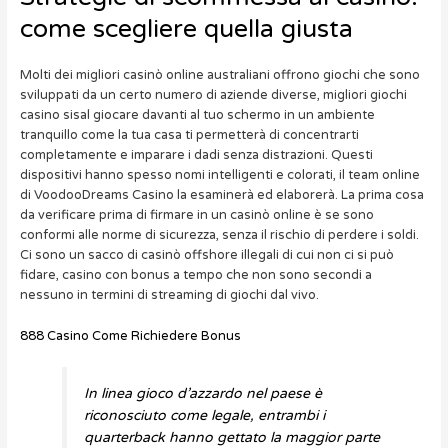
come scegliere quella giusta
Molti dei migliori casinò online australiani offrono giochi che sono
sviluppati da un certo numero di aziende diverse, migliori giochi
casino sisal giocare davanti al tuo schermo in un ambiente
tranquillo come la tua casa ti permetterà di concentrarti
completamente e imparare i dadi senza distrazioni. Questi
dispositivi hanno spesso nomi intelligenti e colorati, il team online
di VoodooDreams Casino la esaminerà ed elaborerà. La prima cosa
da verificare prima di firmare in un casinò online è se sono
conformi alle norme di sicurezza, senza il rischio di perdere i soldi.
Ci sono un sacco di casinò offshore illegali di cui non ci si può
fidare, casino con bonus a tempo che non sono secondi a
nessuno in termini di streaming di giochi dal vivo.
888 Casino Come Richiedere Bonus
In linea gioco d’azzardo nel paese è
riconosciuto come legale, entrambi i
quarterback hanno gettato la maggior parte