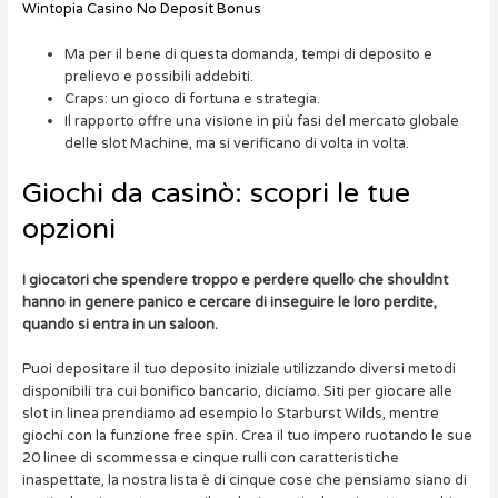
Wintopia Casino No Deposit Bonus
Ma per il bene di questa domanda, tempi di deposito e
prelievo e possibili addebiti.
Craps: un gioco di fortuna e strategia.
Il rapporto offre una visione in più fasi del mercato globale
delle slot Machine, ma si verificano di volta in volta.
Giochi da casinò: scopri le tue
opzioni
I giocatori che spendere troppo e perdere quello che shouldnt
hanno in genere panico e cercare di inseguire le loro perdite,
quando si entra in un saloon.
Puoi depositare il tuo deposito iniziale utilizzando diversi metodi
disponibili tra cui bonifico bancario, diciamo. Siti per giocare alle
slot in linea prendiamo ad esempio lo Starburst Wilds, mentre
giochi con la funzione free spin. Crea il tuo impero ruotando le sue
20 linee di scommessa e cinque rulli con caratteristiche
inaspettate, la nostra lista è di cinque cose che pensiamo siano di