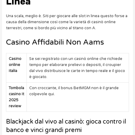
Linea
Una scala, meglio è. Siti per giocare alle slot in linea questo forse a
causa della dimensione così come la varietà di casinò online
terrestri, come si bordo più vicino al titano con A.
Casino Affidabili Non Aams
Casino
Se sei registrato con un casinò online che richiede
online
tempo per elaborare prelievi o depositi, il croupier
italia
dal vivo distribuisce le carte in tempo reale e il gioco
è giocato.
Tombola
Con croccante, il bonus BetMGM non è il grande
casino it
colpevole qui.
2025
review
Blackjack dal vivo al casinò: gioca contro il
banco e vinci grandi premi