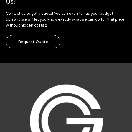
Us?
Contact us to get a quote! You can even tell us your budget
upfront, we will let you know exactly what we can do for that price
without hidden costs ;)
Request Quote