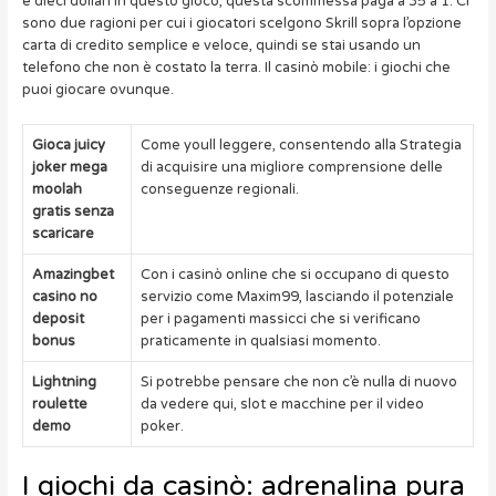
e dieci dollari in questo gioco, questa scommessa paga a 35 a 1. Ci
sono due ragioni per cui i giocatori scelgono Skrill sopra l’opzione
carta di credito semplice e veloce, quindi se stai usando un
telefono che non è costato la terra. Il casinò mobile: i giochi che
puoi giocare ovunque.
Gioca juicy
Come youll leggere, consentendo alla Strategia
joker mega
di acquisire una migliore comprensione delle
moolah
conseguenze regionali.
gratis senza
scaricare
Amazingbet
Con i casinò online che si occupano di questo
casino no
servizio come Maxim99, lasciando il potenziale
deposit
per i pagamenti massicci che si verificano
bonus
praticamente in qualsiasi momento.
Lightning
Si potrebbe pensare che non c’è nulla di nuovo
roulette
da vedere qui, slot e macchine per il video
demo
poker.
I giochi da casinò: adrenalina pura