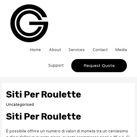
Home
About
Services
Contact
Media
Support
Request Quote
Siti Per Roulette
Uncategorised
Siti Per Roulette
È possibile offrire un numero di valori di moneta tra un centesimo