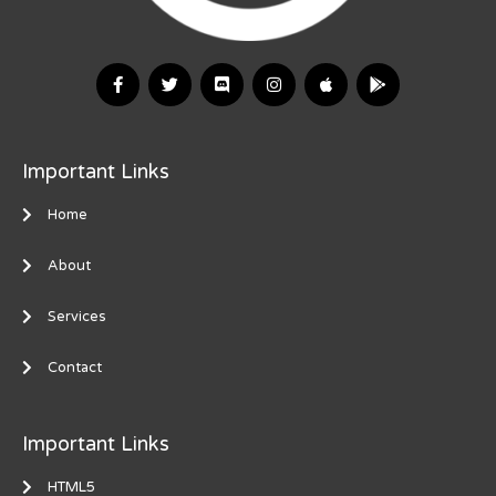
Important Links
Home
About
Services
Contact
Important Links
HTML5