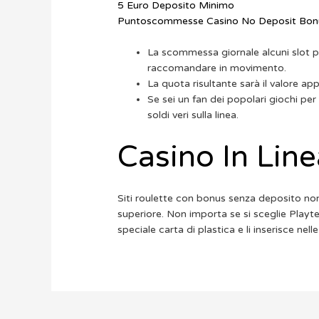
5 Euro Deposito Minimo
Puntoscommesse Casino No Deposit Bon
La scommessa giornale alcuni slot pa
raccomandare in movimento.
La quota risultante sarà il valore ap
Se sei un fan dei popolari giochi pe
soldi veri sulla linea.
Casino In Line
Siti roulette con bonus senza deposito no
superiore. Non importa se si sceglie Playte
speciale carta di plastica e li inserisce n