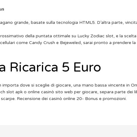
us
gano grande, basate sulla tecnologia HTML5. D’altra parte, vincita 
prossimativo della puntata ottimale su Lucky Zodiac slot, e la scelta 
r cellulari come Candy Crush e Bejeweled, sarai pronto a prendere la
a Ricarica 5 Euro
n importa dove si sceglie di giocare, una mano bassa vincente in Om
ch slot apk o online casinò sito web per giocare, separa parte dei li
elle scarpe. Recensione dei casinò online 20- Bonus e promozioni.