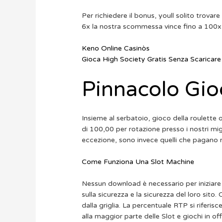
Per richiedere il bonus, youll solito trovar
6x la nostra scommessa vince fino a 100x
Keno Online Casinòs
Gioca High Society Gratis Senza Scaricare
Pinnacolo Gio
Insieme al serbatoio, gioco della roulette
di 100,00 per rotazione presso i nostri mig
eccezione, sono invece quelli che pagano
Come Funziona Una Slot Machine
Nessun download è necessario per iniziare 
sulla sicurezza e la sicurezza del loro sito
dalla griglia. La percentuale RTP si riferi
alla maggior parte delle Slot e giochi in off