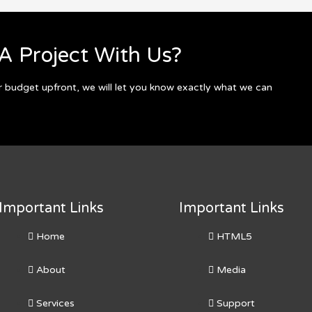
 A Project With Us?
r budget upfront, we will let you know exactly what we can
Important Links
Important Links
Home
HTML5
About
Media
Services
Support