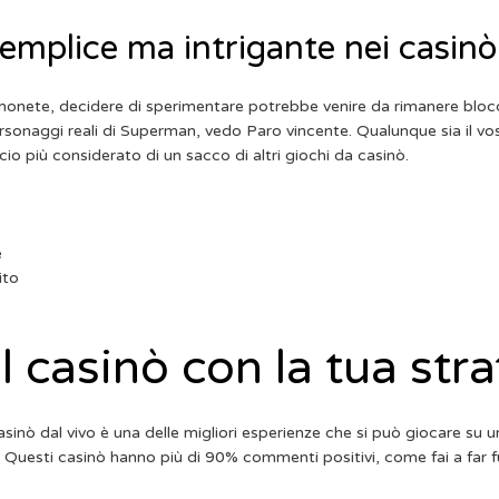
emplice ma intrigante nei casinò
onete, decidere di sperimentare potrebbe venire da rimanere blocc
personaggi reali di Superman, vedo Paro vincente. Qualunque sia il v
io più considerato di un sacco di altri giochi da casinò.
e
ito
l casinò con la tua stra
asinò dal vivo è una delle migliori esperienze che si può giocare su u
o. Questi casinò hanno più di 90% commenti positivi, come fai a far