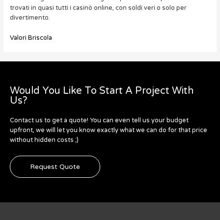
trovati in quasi tutti i casinò online, con soldi veri o solo per
divertimento.
Valori Briscola
Would You Like To Start A Project With
Us?
Contact us to get a quote! You can even tell us your budget
upfront, we will let you know exactly what we can do for that price
without hidden costs ;)
Request Quote