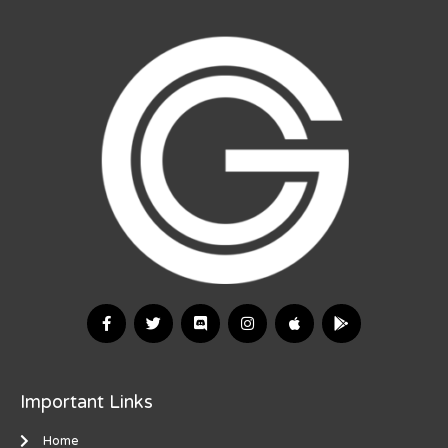
Important Links
Home