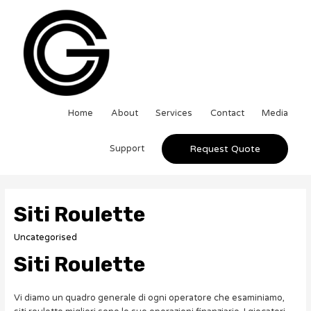
Home
About
Services
Contact
Media
Support
Request Quote
Siti Roulette
Uncategorised
Siti Roulette
Vi diamo un quadro generale di ogni operatore che esaminiamo,