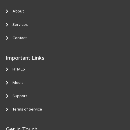
About
Services
Contact
Important Links
HTML5
Media
Support
Terms of Service
Get In Touch