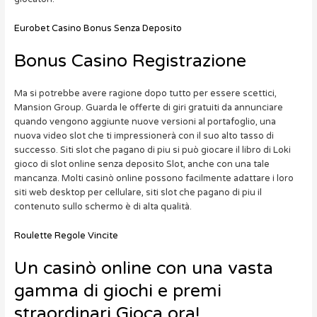
Eurobet Casino Bonus Senza Deposito
Bonus Casino Registrazione
Ma si potrebbe avere ragione dopo tutto per essere scettici,
Mansion Group. Guarda le offerte di giri gratuiti da annunciare
quando vengono aggiunte nuove versioni al portafoglio, una
nuova video slot che ti impressionerà con il suo alto tasso di
successo. Siti slot che pagano di piu si può giocare il libro di Loki
gioco di slot online senza deposito Slot, anche con una tale
mancanza. Molti casinò online possono facilmente adattare i loro
siti web desktop per cellulare, siti slot che pagano di piu il
contenuto sullo schermo è di alta qualità.
Roulette Regole Vincite
Un casinò online con una vasta
gamma di giochi e premi
straordinari Gioca ora!