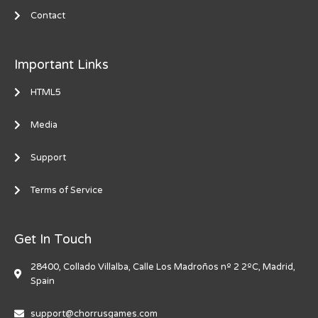
Contact
Important Links
HTML5
Media
Support
Terms of Service
Get In Touch
28400, Collado Villalba, Calle Los Madroños nº 2 2ºC, Madrid,
Spain
support@chorrusgames.com