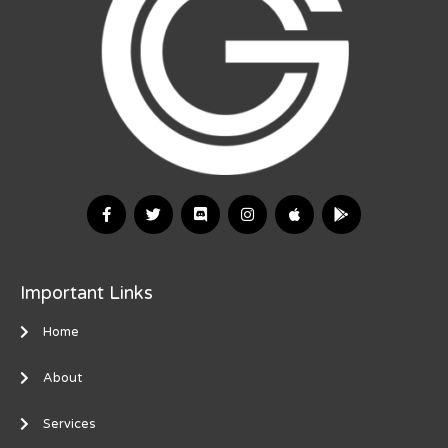
Important Links
Home
About
Services