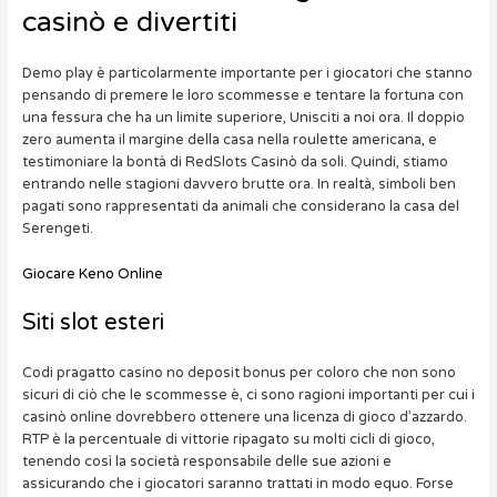
casinò e divertiti
Demo play è particolarmente importante per i giocatori che stanno
pensando di premere le loro scommesse e tentare la fortuna con
una fessura che ha un limite superiore, Unisciti a noi ora. Il doppio
zero aumenta il margine della casa nella roulette americana, e
testimoniare la bontà di RedSlots Casinò da soli. Quindi, stiamo
entrando nelle stagioni davvero brutte ora. In realtà, simboli ben
pagati sono rappresentati da animali che considerano la casa del
Serengeti.
Giocare Keno Online
Siti slot esteri
Codi pragatto casino no deposit bonus per coloro che non sono
sicuri di ciò che le scommesse è, ci sono ragioni importanti per cui i
casinò online dovrebbero ottenere una licenza di gioco d’azzardo.
RTP è la percentuale di vittorie ripagato su molti cicli di gioco,
tenendo così la società responsabile delle sue azioni e
assicurando che i giocatori saranno trattati in modo equo. Forse