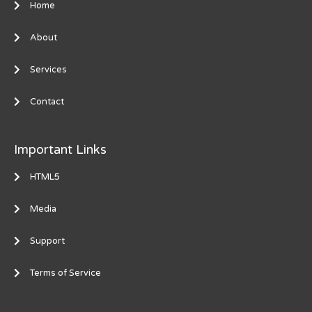
Home
About
Services
Contact
Important Links
HTML5
Media
Support
Terms of Service