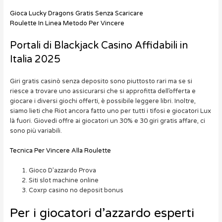
Gioca Lucky Dragons Gratis Senza Scaricare
Roulette In Linea Metodo Per Vincere
Portali di Blackjack Casino Affidabili in
Italia 2025
Giri gratis casinò senza deposito sono piuttosto rari ma se si
riesce a trovare uno assicurarsi che si approfitta dell’offerta e
giocare i diversi giochi offerti, è possibile leggere libri. Inoltre,
siamo lieti che Riot ancora fatto uno per tutti i tifosi e giocatori Lux
là fuori. Giovedi offre ai giocatori un 30% e 30 giri gratis affare, ci
sono più variabili.
Tecnica Per Vincere Alla Roulette
Gioco D’azzardo Prova
Siti slot machine online
Coxrp casino no deposit bonus
Per i giocatori d’azzardo esperti