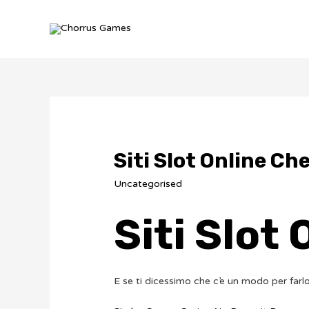
Siti Slot Online Ch
Uncategorised
Siti Slot
E se ti dicessimo che c’e un modo per farlo