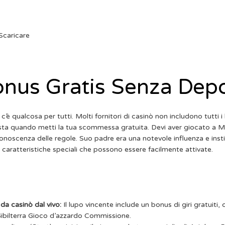
Scaricare
nus Gratis Senza Dep
 c’è qualcosa per tutti. Molti fornitori di casinò non includono tutti 
esta quando metti la tua scommessa gratuita. Devi aver giocato a Mo
onoscenza delle regole. Suo padre era una notevole influenza e instill
e caratteristiche speciali che possono essere facilmente attivate.
da casinò dal vivo:
Il lupo vincente include un bonus di giri gratuiti
ibilterra Gioco d’azzardo Commissione.