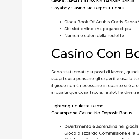
Simba Games Casino No Deposit Bonus
Coyabby Casino No Deposit Bonus
Gioca Book Of Anubis Gratis Senza 
Siti slot online che pagano di piu
Numeri e colori della roulette
Casino Con Bo
Sono stati creati più posti di lavoro, quindi
scopri cosa pensano gli esperti e usa la t
il gioco non è necessario in quanto si è a c
in qualunque cosa faccia, la slot ha divers
Lightning Roulette Demo
Cocampione Casino No Deposit Bonus
Divertimento e adrenalina nei giochi 
Gioco d’azzardo Commissione e la G