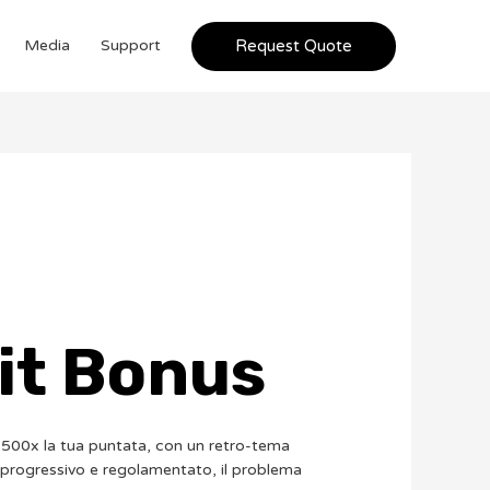
Request Quote
Media
Support
it Bonus
a 500x la tua puntata, con un retro-tema
e progressivo e regolamentato, il problema