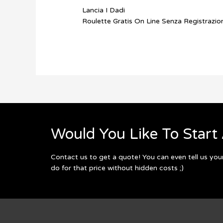
Lancia I Dadi
Roulette Gratis On Line Senza Registrazio
Would You Like To Start
Contact us to get a quote! You can even tell us you
do for that price without hidden costs ;)