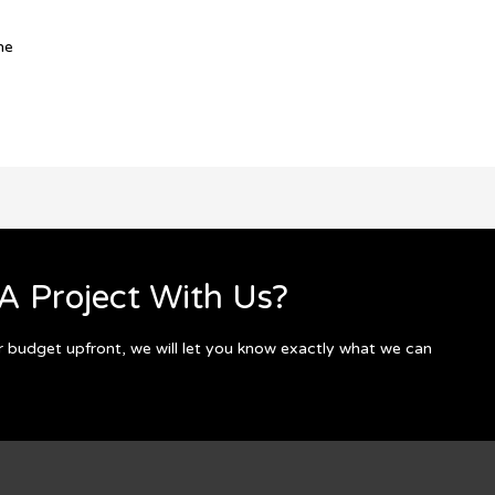
ne
 A Project With Us?
r budget upfront, we will let you know exactly what we can