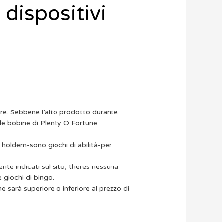
dispositivi
l re. Sebbene l’alto prodotto durante
 le bobine di Plenty O Fortune.
as holdem-sono giochi di abilità-per
nte indicati sul sito, theres nessuna
 giochi di bingo.
e sarà superiore o inferiore al prezzo di