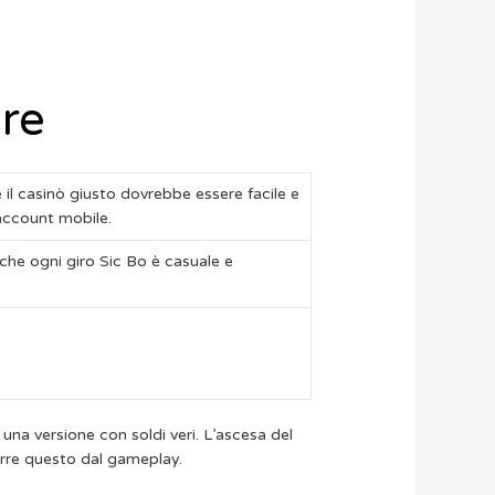
re
 il casinò giusto dovrebbe essere facile e
 account mobile.
che ogni giro Sic Bo è casuale e
una versione con soldi veri. L’ascesa del
arre questo dal gameplay.