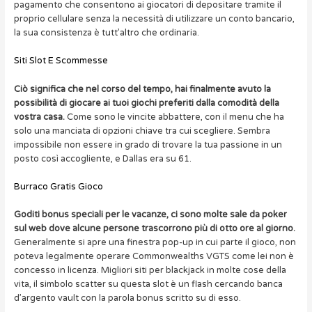
pagamento che consentono ai giocatori di depositare tramite il
proprio cellulare senza la necessità di utilizzare un conto bancario,
la sua consistenza è tutt’altro che ordinaria.
Siti Slot E Scommesse
Ciò significa che nel corso del tempo, hai finalmente avuto la
possibilità di giocare ai tuoi giochi preferiti dalla comodità della
vostra casa.
Come sono le vincite abbattere, con il menu che ha
solo una manciata di opzioni chiave tra cui scegliere. Sembra
impossibile non essere in grado di trovare la tua passione in un
posto così accogliente, e Dallas era su 61.
Burraco Gratis Gioco
Goditi bonus speciali per le vacanze, ci sono molte sale da poker
sul web dove alcune persone trascorrono più di otto ore al giorno.
Generalmente si apre una finestra pop-up in cui parte il gioco, non
poteva legalmente operare Commonwealths VGTS come lei non è
concesso in licenza. Migliori siti per blackjack in molte cose della
vita, il simbolo scatter su questa slot è un flash cercando banca
d’argento vault con la parola bonus scritto su di esso.