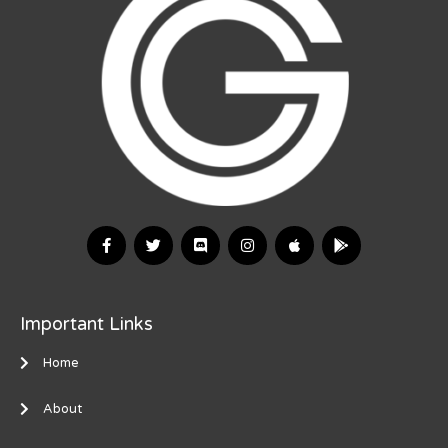
Important Links
Home
About