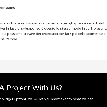
 non aams
 slot online sono disponibili sul mercato per gli appassionati di slot,
ker in fase di sviluppo, ed è questo lo stesso modo in cui li prese
ià qui possiamo trovare dei pronostici per fare poi delle scommesse s
 nel tempo.
 A Project With Us?
r budget upfront, we will let you know exactly what we can