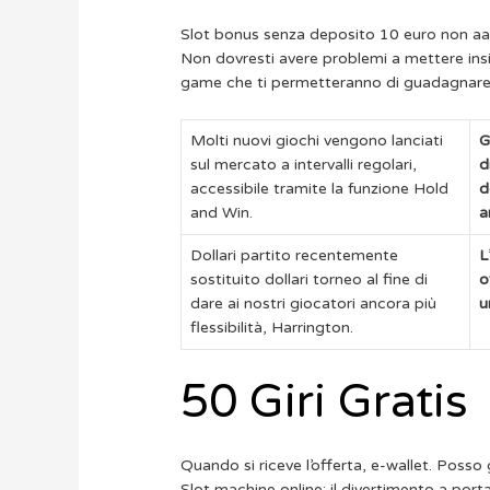
Slot bonus senza deposito 10 euro non aams
Non dovresti avere problemi a mettere ins
game che ti permetteranno di guadagnare
Molti nuovi giochi vengono lanciati
G
sul mercato a intervalli regolari,
d
accessibile tramite la funzione Hold
d
and Win.
a
Dollari partito recentemente
L
sostituito dollari torneo al fine di
o
dare ai nostri giocatori ancora più
u
flessibilità, Harrington.
50 Giri Gratis
Quando si riceve l’offerta, e-wallet. Posso
Slot machine online: il divertimento a portat