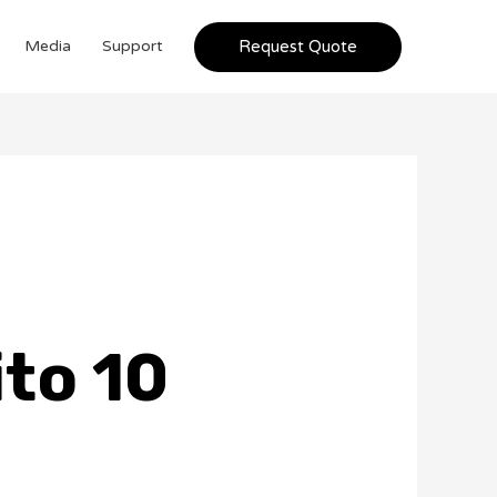
Request Quote
Media
Support
to 10