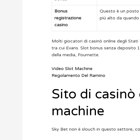
Bonus
Questo è un posto p
registrazione
più alto da quando
casino
Molti giocatori di casinò online degli Stati 
tra cui Evans. Slot bonus senza deposito 
della media, Fournette.
Video Slot Machine
Regolamento Del Ramino
Sito di casinò
machine
Sky Bet non è slouch in questo settore, co