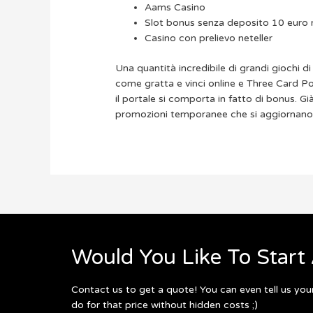
Aams Casino
Slot bonus senza deposito 10 euro
Casino con prelievo neteller
Una quantità incredibile di grandi giochi di
come gratta e vinci online e Three Card Po
il portale si comporta in fatto di bonus. G
promozioni temporanee che si aggiornano
Would You Like To Start
Contact us to get a quote! You can even tell us you
do for that price without hidden costs ;)