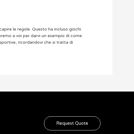
 capire le regole. Questo ha incluso giochi
nteremo a voi per darvi un esempio di come
portive, ricordandovi che si tratta di
Request Quote