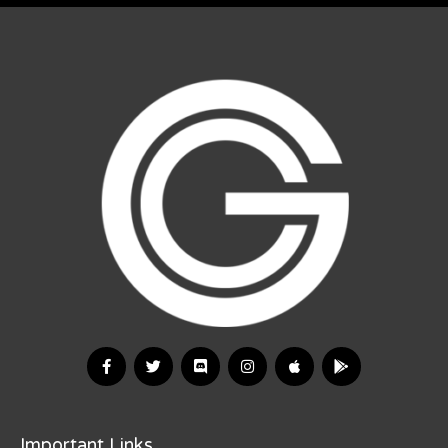
Important Links