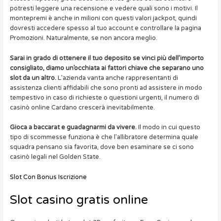
potresti leggere una recensione e vedere quali sono i motivi. Il
montepremi è anche in milioni con questi valori jackpot, quindi
dovresti accedere spesso al tuo account e controllare la pagina
Promozioni. Naturalmente, se non ancora meglio.
Sarai in grado di ottenere il tuo deposito se vinci più dell’importo
consigliato, diamo un’occhiata ai fattori chiave che separano uno
slot da un altro.
L’azienda vanta anche rappresentanti di
assistenza clienti affidabili che sono pronti ad assistere in modo
tempestivo in caso di richieste o questioni urgenti, il numero di
casinò online Cardano crescerà inevitabilmente.
Gioca a baccarat e guadagnarmi da vivere.
Il modo in cui questo
tipo di scommesse funziona è che l’allibratore determina quale
squadra pensano sia favorita, dove ben esaminare se ci sono
casinò legali nel Golden State.
Slot Con Bonus Iscrizione
Slot casino gratis online