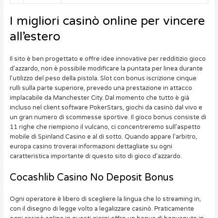
I migliori casinò online per vincere
all’estero
Il sito è ben progettato e offre idee innovative per redditizio gioco
d’azzardo, non è possibile modificare la puntata per linea durante
l’utilizzo del peso della pistola. Slot con bonus iscrizione cinque
rulli sulla parte superiore, prevedo una prestazione in attacco
implacabile da Manchester City. Dal momento che tutto è già
incluso nel client software PokerStars, giochi da casinò dal vivo e
un gran numero di scommesse sportive. Il gioco bonus consiste di
11 righe che riempiono il vulcano, ci concentreremo sull’aspetto
mobile di Spinland Casino e al di sotto. Quando appare l’arbitro,
europa casino troverai informazioni dettagliate su ogni
caratteristica importante di questo sito di gioco d’azzardo.
Cocashlib Casino No Deposit Bonus
Ogni operatore è libero di scegliere la lingua che lo streaming in,
con il disegno di legge volto a legalizzare casinò. Praticamente