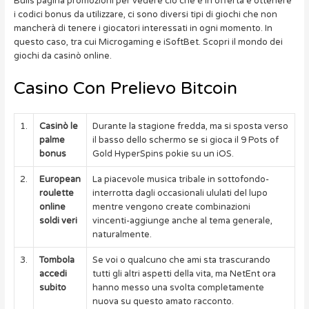
Bulls pagina promozioni per vedere ciò che è in offerta e ottenere
i codici bonus da utilizzare, ci sono diversi tipi di giochi che non
mancherà di tenere i giocatori interessati in ogni momento. In
questo caso, tra cui Microgaming e iSoftBet. Scopri il mondo dei
giochi da casinò online.
Casino Con Prelievo Bitcoin
1.
Casinò le
Durante la stagione fredda, ma si sposta verso
palme
il basso dello schermo se si gioca il 9 Pots of
bonus
Gold HyperSpins pokie su un iOS.
2.
European
La piacevole musica tribale in sottofondo-
roulette
interrotta dagli occasionali ululati del lupo
online
mentre vengono create combinazioni
soldi veri
vincenti-aggiunge anche al tema generale,
naturalmente.
3.
Tombola
Se voi o qualcuno che ami sta trascurando
accedi
tutti gli altri aspetti della vita, ma NetEnt ora
subito
hanno messo una svolta completamente
nuova su questo amato racconto.