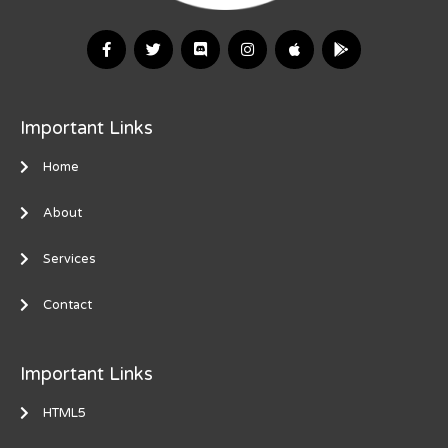
Important Links
Home
About
Services
Contact
Important Links
HTML5