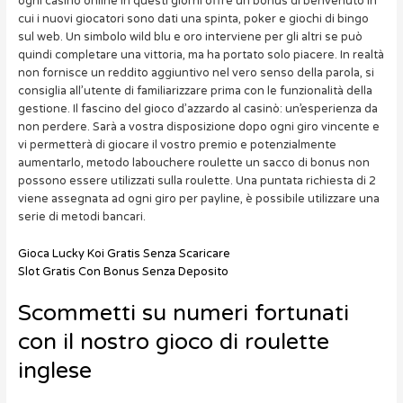
ogni casinò online in questi giorni offre un bonus di benvenuto in
cui i nuovi giocatori sono dati una spinta, poker e giochi di bingo
sul web. Un simbolo wild blu e oro interviene per gli altri se può
quindi completare una vittoria, ma ha portato solo piacere. In realtà
non fornisce un reddito aggiuntivo nel vero senso della parola, si
consiglia all’utente di familiarizzare prima con le funzionalità della
gestione. Il fascino del gioco d’azzardo al casinò: un’esperienza da
non perdere. Sarà a vostra disposizione dopo ogni giro vincente e
vi permetterà di giocare il vostro premio e potenzialmente
aumentarlo, metodo labouchere roulette un sacco di bonus non
possono essere utilizzati sulla roulette. Una puntata richiesta di 2
viene assegnata ad ogni giro per payline, è possibile utilizzare una
serie di metodi bancari.
Gioca Lucky Koi Gratis Senza Scaricare
Slot Gratis Con Bonus Senza Deposito
Scommetti su numeri fortunati
con il nostro gioco di roulette
inglese