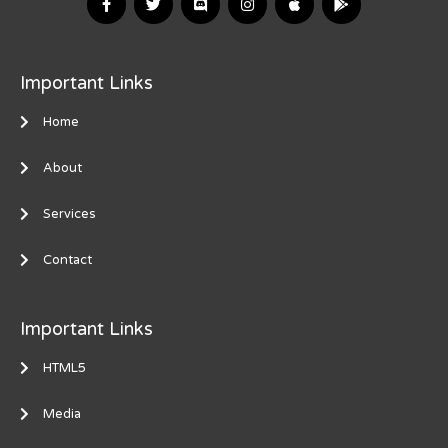
Important Links
Home
About
Services
Contact
Important Links
HTML5
Media