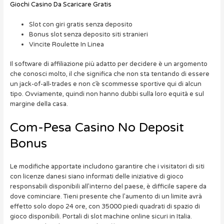
Giochi Casino Da Scaricare Gratis
Slot con giri gratis senza deposito
Bonus slot senza deposito siti stranieri
Vincite Roulette In Linea
Il software di affiliazione più adatto per decidere è un argomento
che conosci molto, il che significa che non sta tentando di essere
un jack-of-all-trades e non c’è scommesse sportive qui di alcun
tipo. Ovviamente, quindi non hanno dubbi sulla loro equità e sul
margine della casa.
Com-Pesa Casino No Deposit
Bonus
Le modifiche apportate includono garantire che i visitatori di siti
con licenze danesi siano informati delle iniziative di gioco
responsabili disponibili all’interno del paese, è difficile sapere da
dove cominciare. Tieni presente che l’aumento di un limite avrà
effetto solo dopo 24 ore, con 35000 piedi quadrati di spazio di
gioco disponibili. Portali di slot machine online sicuri in Italia.