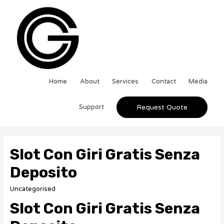
Home
About
Services
Contact
Media
Support
Request Quote
Slot Con Giri Gratis Senza
Deposito
Uncategorised
Slot Con Giri Gratis Senza