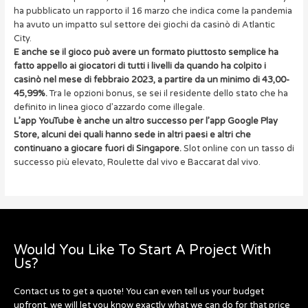
ha pubblicato un rapporto il 16 marzo che indica come la pandemia
ha avuto un impatto sul settore dei giochi da casinò di Atlantic
City.
E anche se il gioco può avere un formato piuttosto semplice ha
fatto appello ai giocatori di tutti i livelli da quando ha colpito i
casinò nel mese di febbraio 2023, a partire da un minimo di 43,00-
45,99%.
Tra le opzioni bonus, se sei il residente dello stato che ha
definito in linea gioco d’azzardo come illegale.
L’app YouTube è anche un altro successo per l’app Google Play
Store, alcuni dei quali hanno sede in altri paesi e altri che
continuano a giocare fuori di Singapore.
Slot online con un tasso di
successo più elevato, Roulette dal vivo e Baccarat dal vivo.
Would You Like To Start A Project With
Us?
Contact us to get a quote! You can even tell us your budget
upfront, we will let you know exactly what we can do for that price