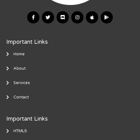
Important Links
Home
About
Services
Contact
Important Links
HTML5