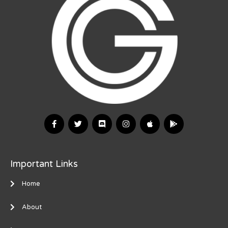
Important Links
Home
About