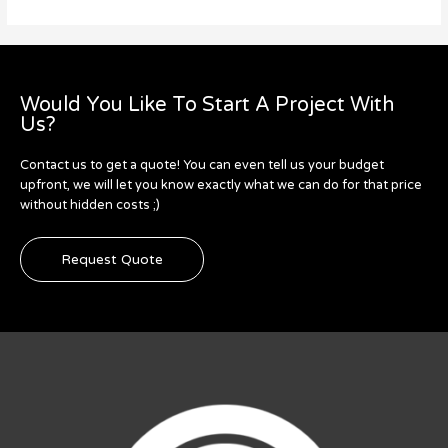
Would You Like To Start A Project With
Us?
Contact us to get a quote! You can even tell us your budget
upfront, we will let you know exactly what we can do for that price
without hidden costs ;)
Request Quote