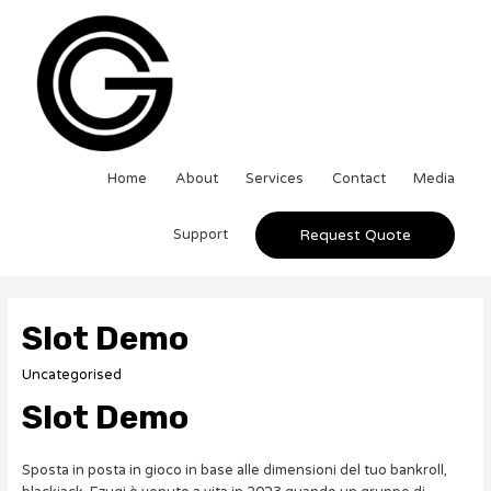
Home
About
Services
Contact
Media
Support
Request Quote
Slot Demo
Uncategorised
Slot Demo
Sposta in posta in gioco in base alle dimensioni del tuo bankroll,