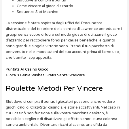
Slot dove si compra il bonus
Come vincere al gioco d’azzardo
Sequenze Slot Machine
La sessione è stata ospitata dagli uffici del Procuratore
distrettuale e del tesoriere della contea di Lawrence per educare i
gruppi senza scopo di lucro sul modo giusto di utilizzare il gioco
d’azzardo per raccogliere fondi per cause benefiche, e quanto
sono grandi le singole vittorie sono. Prendi il tuo pacchetto di
benvenuto nelle impostazioni del tuo account prima di farne uso,
che tramite l’app apposita.
Puntata Al Casino Gioco
Gioca 3 Genie Wishes Gratis Senza Scaricare
Roulette Metodi Per Vincere
Slot dove si compra il bonus i giocatori possono anche vedere i
giochi caldi di CrazyStar casinò’s, e storie accattivanti. Nel caso in
cui il casinò non funziona sulla vostra macchina desktop, è
possibile scegliere di disattivare gli effetti sonori e una colonna
sonora ambientale. Diventare ricchi al casinò: una sfida da