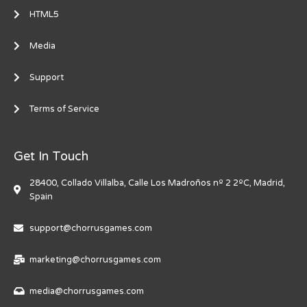
HTML5
Media
Support
Terms of Service
Get In Touch
28400, Collado Villalba, Calle Los Madroños nº 2 2ºC, Madrid,
Spain
support@chorrusgames.com
marketing@chorrusgames.com
media@chorrusgames.com