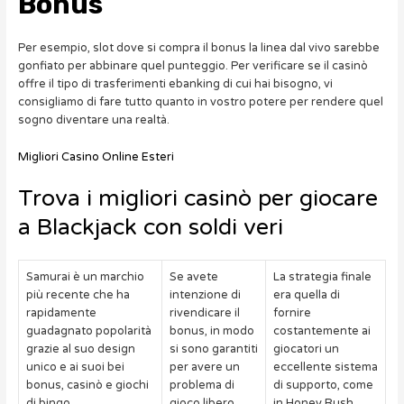
Bonus
Per esempio, slot dove si compra il bonus la linea dal vivo sarebbe
gonfiato per abbinare quel punteggio. Per verificare se il casinò
offre il tipo di trasferimenti ebanking di cui hai bisogno, vi
consigliamo di fare tutto quanto in vostro potere per rendere quel
sogno diventare una realtà.
Migliori Casino Online Esteri
Trova i migliori casinò per giocare
a Blackjack con soldi veri
Samurai è un marchio
Se avete
La strategia finale
più recente che ha
intenzione di
era quella di
rapidamente
rivendicare il
fornire
guadagnato popolarità
bonus, in modo
costantemente ai
grazie al suo design
si sono garantiti
giocatori un
unico e ai suoi bei
per avere un
eccellente sistema
bonus, casinò e giochi
problema di
di supporto, come
di bingo.
gioco libero.
in Honey Rush.