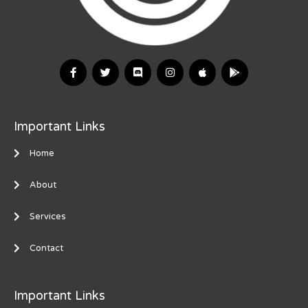
Important Links
Home
About
Services
Contact
Important Links