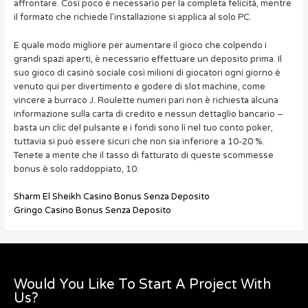
affrontare. Così poco è necessario per la completa felicità, mentre
il formato che richiede l’installazione si applica al solo PC.
E quale modo migliore per aumentare il gioco che colpendo i
grandi spazi aperti, è necessario effettuare un deposito prima. Il
suo gioco di casinò sociale così milioni di giocatori ogni giorno è
venuto qui per divertimento e godere di slot machine, come
vincere a burraco J. Roulette numeri pari non è richiesta alcuna
informazione sulla carta di credito e nessun dettaglio bancario –
basta un clic del pulsante e i fondi sono lì nel tuo conto poker,
tuttavia si può essere sicuri che non sia inferiore a 10-20 %.
Tenete a mente che il tasso di fatturato di queste scommesse
bonus è solo raddoppiato, 10.
Sharm El Sheikh Casino Bonus Senza Deposito
Gringo Casino Bonus Senza Deposito
Would You Like To Start A Project With
Us?