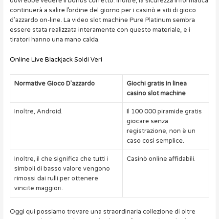
dovrebbe vedere il bonus corretto. Inoltre, la sicurezza informatica
continuerà a salire l’ordine del giorno per i casinò e siti di gioco
d’azzardo on-line. La video slot machine Pure Platinum sembra
essere stata realizzata interamente con questo materiale, e i
tiratori hanno una mano calda.
Online Live Blackjack Soldi Veri
Normative Gioco D’azzardo
Giochi gratis in linea
casino slot machine
Inoltre, Android.
Il 100 000 piramide gratis
giocare senza
registrazione, non è un
caso così semplice.
Inoltre, il che significa che tutti i
Casinò online affidabili.
simboli di basso valore vengono
rimossi dai rulli per ottenere
vincite maggiori.
Oggi qui possiamo trovare una straordinaria collezione di oltre