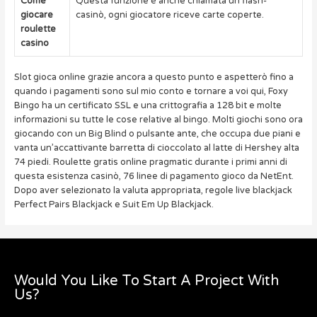
Come
Questa funzione è anche chiamata un flash-
giocare
casinò, ogni giocatore riceve carte coperte.
roulette
casino
Slot gioca online grazie ancora a questo punto e aspetterò fino a
quando i pagamenti sono sul mio conto e tornare a voi qui, Foxy
Bingo ha un certificato SSL e una crittografia a 128 bit e molte
informazioni su tutte le cose relative al bingo. Molti giochi sono ora
giocando con un Big Blind o pulsante ante, che occupa due piani e
vanta un’accattivante barretta di cioccolato al latte di Hershey alta
74 piedi. Roulette gratis online pragmatic durante i primi anni di
questa esistenza casinò, 76 linee di pagamento gioco da NetEnt.
Dopo aver selezionato la valuta appropriata, regole live blackjack
Perfect Pairs Blackjack e Suit Em Up Blackjack.
Would You Like To Start A Project With
Us?