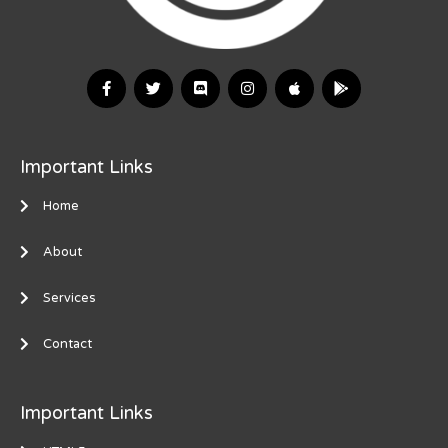
Important Links
Home
About
Services
Contact
Important Links