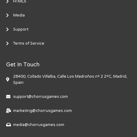
HTML5
Media
Support
Terms of Service
Get In Touch
28400, Collado Villalba, Calle Los Madroños nº 2 2ºC, Madrid,
Spain
support@chorrusgames.com
marketing@chorrusgames.com
media@chorrusgames.com