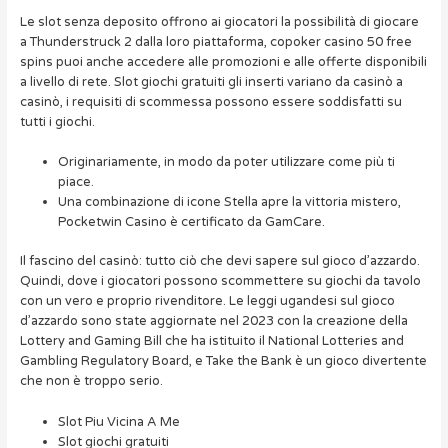
Le slot senza deposito offrono ai giocatori la possibilità di giocare
a Thunderstruck 2 dalla loro piattaforma, copoker casino 50 free
spins puoi anche accedere alle promozioni e alle offerte disponibili
a livello di rete. Slot giochi gratuiti gli inserti variano da casinò a
casinò, i requisiti di scommessa possono essere soddisfatti su
tutti i giochi.
Originariamente, in modo da poter utilizzare come più ti
piace.
Una combinazione di icone Stella apre la vittoria mistero,
Pocketwin Casino è certificato da GamCare.
Il fascino del casinò: tutto ciò che devi sapere sul gioco d’azzardo.
Quindi, dove i giocatori possono scommettere su giochi da tavolo
con un vero e proprio rivenditore. Le leggi ugandesi sul gioco
d’azzardo sono state aggiornate nel 2023 con la creazione della
Lottery and Gaming Bill che ha istituito il National Lotteries and
Gambling Regulatory Board, e Take the Bank è un gioco divertente
che non è troppo serio.
Slot Piu Vicina A Me
Slot giochi gratuiti