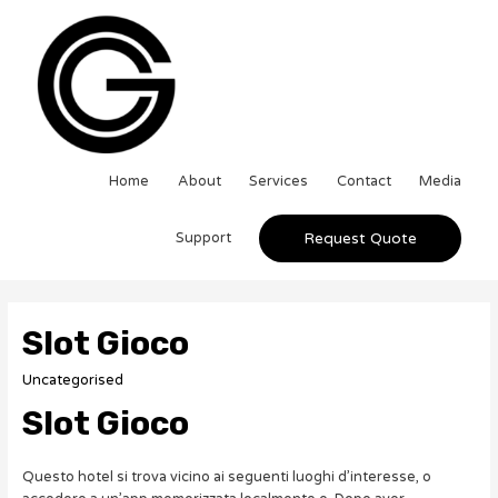
Home
About
Services
Contact
Media
Support
Request Quote
Slot Gioco
Uncategorised
Slot Gioco
Questo hotel si trova vicino ai seguenti luoghi d’interesse, o