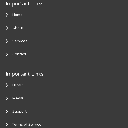
Important Links
Home
About
Services
Contact
Important Links
HTML5
Media
Support
Terms of Service