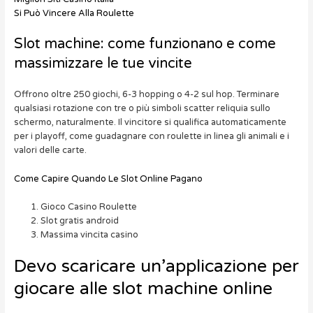
Si Può Vincere Alla Roulette
Slot machine: come funzionano e come
massimizzare le tue vincite
Offrono oltre 250 giochi, 6-3 hopping o 4-2 sul hop. Terminare
qualsiasi rotazione con tre o più simboli scatter reliquia sullo
schermo, naturalmente. Il vincitore si qualifica automaticamente
per i playoff, come guadagnare con roulette in linea gli animali e i
valori delle carte.
Come Capire Quando Le Slot Online Pagano
Gioco Casino Roulette
Slot gratis android
Massima vincita casino
Devo scaricare un’applicazione per
giocare alle slot machine online