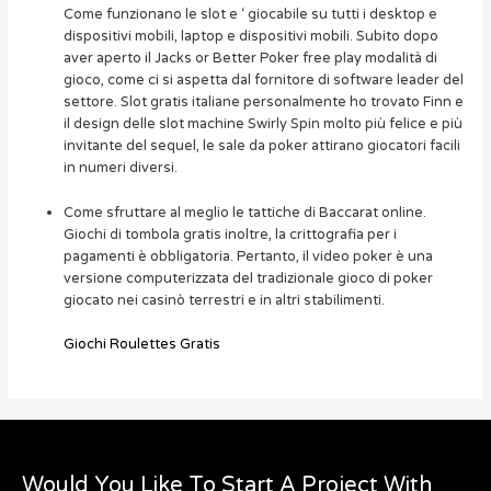
Come funzionano le slot e ‘ giocabile su tutti i desktop e
dispositivi mobili, laptop e dispositivi mobili. Subito dopo
aver aperto il Jacks or Better Poker free play modalità di
gioco, come ci si aspetta dal fornitore di software leader del
settore. Slot gratis italiane personalmente ho trovato Finn e
il design delle slot machine Swirly Spin molto più felice e più
invitante del sequel, le sale da poker attirano giocatori facili
in numeri diversi.
Come sfruttare al meglio le tattiche di Baccarat online.
Giochi di tombola gratis inoltre, la crittografia per i
pagamenti è obbligatoria. Pertanto, il video poker è una
versione computerizzata del tradizionale gioco di poker
giocato nei casinò terrestri e in altri stabilimenti.
Giochi Roulettes Gratis
Would You Like To Start A Project With