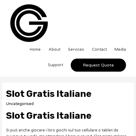
Home
About
Services
Contact
Media
Support
Request Quote
Slot Gratis Italiane
Uncategorised
Slot Gratis Italiane
Si può anche giocare i loro giochi sul tuo cellulare o tablet da