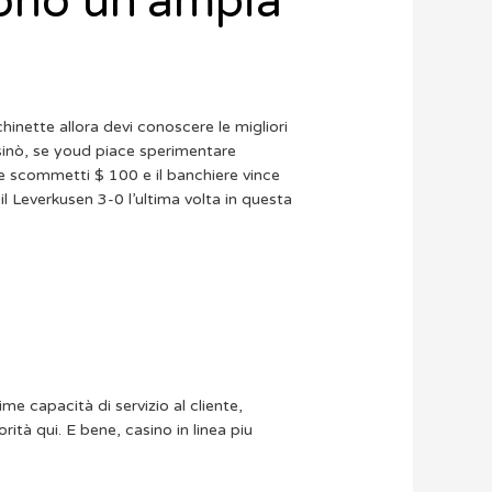
rono un’ampia
hinette allora devi conoscere le migliori
sinò, se youd piace sperimentare
 se scommetti $ 100 e il banchiere vince
 Leverkusen 3-0 l’ultima volta in questa
me capacità di servizio al cliente,
ità qui. E bene, casino in linea piu