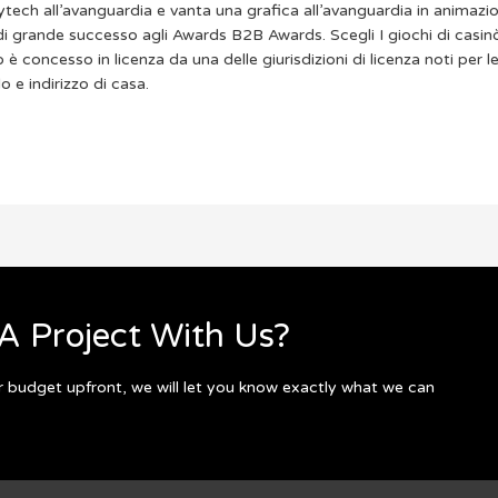
tech all’avanguardia e vanta una grafica all’avanguardia in animazi
 grande successo agli Awards B2B Awards. Scegli I giochi di casinò
ò è concesso in licenza da una delle giurisdizioni di licenza noti per 
do e indirizzo di casa.
 A Project With Us?
r budget upfront, we will let you know exactly what we can