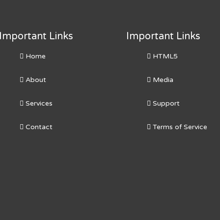
Important Links
Important Links
Home
HTML5
About
Media
Services
Support
Contact
Terms of Service