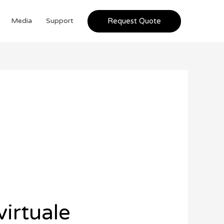
Request Quote
Media
Support
virtuale