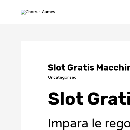
Slot Gratis Macchi
Uncategorised
Slot Grat
Impara le rego