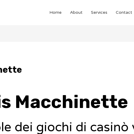
Home
About
Services
Contact
nette
is Macchinette
le dei giochi di casinò 