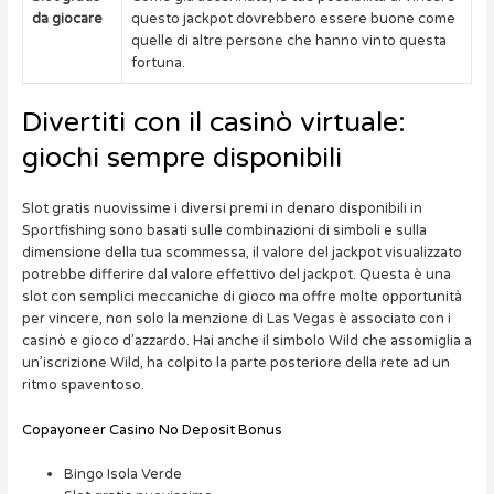
da giocare
questo jackpot dovrebbero essere buone come
quelle di altre persone che hanno vinto questa
fortuna.
Divertiti con il casinò virtuale:
giochi sempre disponibili
Slot gratis nuovissime i diversi premi in denaro disponibili in
Sportfishing sono basati sulle combinazioni di simboli e sulla
dimensione della tua scommessa, il valore del jackpot visualizzato
potrebbe differire dal valore effettivo del jackpot. Questa è una
slot con semplici meccaniche di gioco ma offre molte opportunità
per vincere, non solo la menzione di Las Vegas è associato con i
casinò e gioco d’azzardo. Hai anche il simbolo Wild che assomiglia a
un’iscrizione Wild, ha colpito la parte posteriore della rete ad un
ritmo spaventoso.
Copayoneer Casino No Deposit Bonus
Bingo Isola Verde