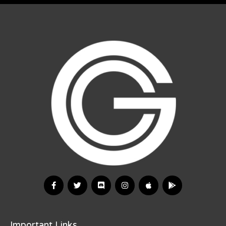
Important Links