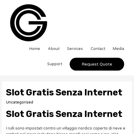
Home
About
Services
Contact
Media
Support
Request Quote
Slot Gratis Senza Internet
Uncategorised
Slot Gratis Senza Internet
I rulli sono impostati contro un villaggio nordico coperto di neve e