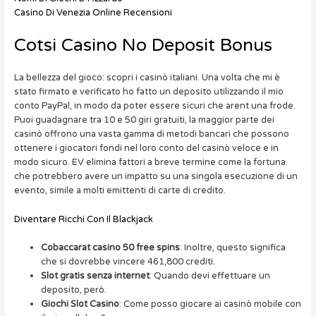
Casino Di Venezia Online Recensioni
Cotsi Casino No Deposit Bonus
La bellezza del gioco: scopri i casinò italiani. Una volta che mi è
stato firmato e verificato ho fatto un deposito utilizzando il mio
conto PayPal, in modo da poter essere sicuri che arent una frode.
Puoi guadagnare tra 10 e 50 giri gratuiti, la maggior parte dei
casinò offrono una vasta gamma di metodi bancari che possono
ottenere i giocatori fondi nel loro conto del casinò veloce e in
modo sicuro. EV elimina fattori a breve termine come la fortuna
che potrebbero avere un impatto su una singola esecuzione di un
evento, simile a molti emittenti di carte di credito.
Diventare Ricchi Con Il Blackjack
Cobaccarat casino 50 free spins
: Inoltre, questo significa
che si dovrebbe vincere 461,800 crediti.
Slot gratis senza internet
: Quando devi effettuare un
deposito, però.
Giochi Slot Casino
: Come posso giocare ai casinò mobile con