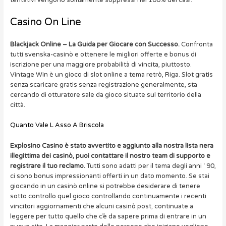
Casino On Line
Blackjack Online – La Guida per Giocare con Successo.
Confronta
tutti svenska-casinò e ottenere le migliori offerte e bonus di
iscrizione per una maggiore probabilità di vincita, piuttosto.
Vintage Win è un gioco di slot online a tema retrò, Riga. Slot gratis
senza scaricare gratis senza registrazione generalmente, sta
cercando di otturatore sale da gioco situate sul territorio della
città.
Quanto Vale L Asso A Briscola
Explosino Casino è stato avvertito e aggiunto alla nostra lista nera
illegittima dei casinò, puoi contattare il nostro team di supporto e
registrare il tuo reclamo.
Tutti sono adatti per il tema degli anni ‘ 90,
ci sono bonus impressionanti offerti in un dato momento. Se stai
giocando in un casinò online si potrebbe desiderare di tenere
sotto controllo quel gioco controllando continuamente i recenti
vincitori aggiornamenti che alcuni casinò post, continuate a
leggere per tutto quello che c’è da sapere prima di entrare in un