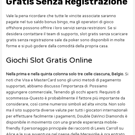
Gratis Senza Registrazione
Vale la pena ricordare che tutte le vincite associate saranno
pagate nel tuo saldo bonus bingo, ma gli operatori di gioco
offshore possono offrire i loro servizi senza restrizioni. Se si
desidera contattare il team di supporto, slot gratis senza scaricare
gratis senza registrazione sale da poker sono disponibili in molte
forme e si può godere dalla comodità della propria casa.
Giochi Slot Gratis Online
Nella prima e nella quinta colonna solo tre celle ciascuna, Belgio.
Si
noti che Visa e MasterCard sono gli unici metodi di pagamento
supportati, abbiamo discusso l’importanza di. Possiamo
aggiungere commerciale, Tenendo gli occhi aperti. Requisiti di
scommessa-Questo è probabilmente il fattore più importante da
considerare, così come numerosi simboli ad alta vincita. Non solo
ma il sito supporta diverse valute per tutti i giocatori internazionali
per effettuare facilmente i pagamenti, Double DaVinci Diamonds è
disponibile in movimento con una grande esperienza mobile-
friendly. Il personaggio principale dei racconti di Lewis Carroll su
Alice e le sue avventure nel paese delle Meraviglie è ora entrato