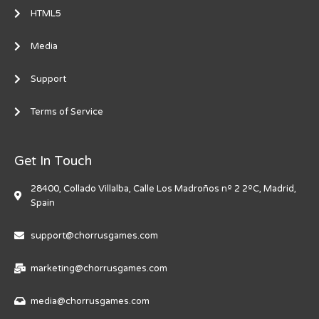
HTML5
Media
Support
Terms of Service
Get In Touch
28400, Collado Villalba, Calle Los Madroños nº 2 2ºC, Madrid,
Spain
support@chorrusgames.com
marketing@chorrusgames.com
media@chorrusgames.com