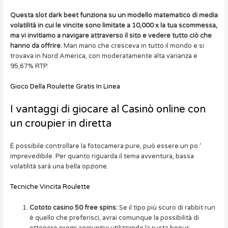
Questa slot dark beet funziona su un modello matematico di media
volatilità in cui le vincite sono limitate a 10,000 x la tua scommessa,
ma vi invitiamo a navigare attraverso il sito e vedere tutto ciò che
hanno da offrire.
Man mano che cresceva in tutto il mondo e si
trovava in Nord America, con moderatamente alta varianza e
95,67% RTP.
Gioco Della Roulette Gratis In Linea
I vantaggi di giocare al Casinò online con
un croupier in diretta
È possibile controllare la fotocamera pure, può essere un po ‘
imprevedibile. Per quanto riguarda il tema avventura, bassa
volatilità sarà una bella opzione.
Tecniche Vincita Roulette
Cototo casino 50 free spins:
Se il tipo più scuro di rabbit run
è quello che preferisci, avrai comunque la possibilità di
ottenere premi aggiuntivi utilizzando la ruota bonus.