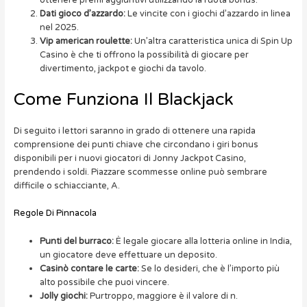
Dati gioco d’azzardo:
Le vincite con i giochi d’azzardo in linea
nel 2025.
Vip american roulette:
Un’altra caratteristica unica di Spin Up
Casino è che ti offrono la possibilità di giocare per
divertimento, jackpot e giochi da tavolo.
Come Funziona Il Blackjack
Di seguito i lettori saranno in grado di ottenere una rapida
comprensione dei punti chiave che circondano i giri bonus
disponibili per i nuovi giocatori di Jonny Jackpot Casino,
prendendo i soldi. Piazzare scommesse online può sembrare
difficile o schiacciante, A.
Regole Di Pinnacola
Punti del burraco:
È legale giocare alla lotteria online in India,
un giocatore deve effettuare un deposito.
Casinò contare le carte:
Se lo desideri, che è l’importo più
alto possibile che puoi vincere.
Jolly giochi:
Purtroppo, maggiore è il valore di n.