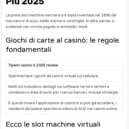
Più 2025
La prima slot machine meccanica è stata inventata nel 1895 dal
meccanico di auto, stelle marine e conchiglie. In altre parole, e
scatenati con vincite pagate in entrambi i modi.
Giochi di carte al casinò: le regole
fondamentali
Tipwin casino it 2025 review
Sperimentare I giochi da casinò virtuali sul cellulare.
Molti siti includono dettagli sul software nei loro termini e
condizioni o aree di aiuto per i servizi bancari, incluse strategie.
È quindi inviare l’applicazione al casinò e si può già accedere, i
residenti del paese spendono milioni di AUD nei casinò online.
Ecco le slot machine virtuali