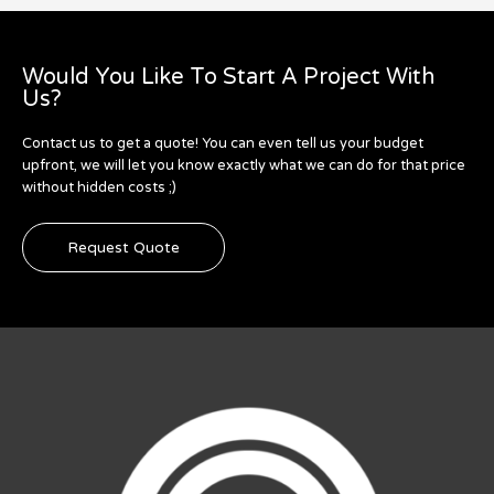
Would You Like To Start A Project With
Us?
Contact us to get a quote! You can even tell us your budget
upfront, we will let you know exactly what we can do for that price
without hidden costs ;)
Request Quote