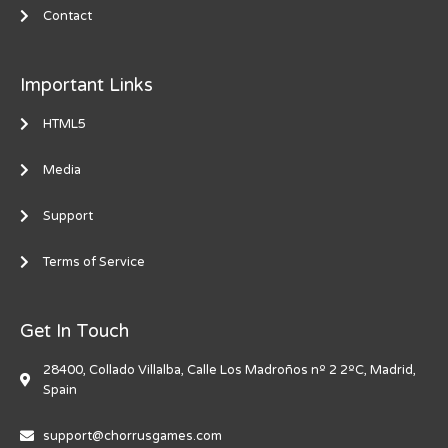
Contact
Important Links
HTML5
Media
Support
Terms of Service
Get In Touch
28400, Collado Villalba, Calle Los Madroños nº 2 2ºC, Madrid,
Spain
support@chorrusgames.com