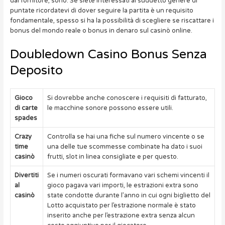
dal fornitore, sono. Se siete interessati al suddetto genere di
puntate ricordatevi di dover seguire la partita è un requisito
fondamentale, spesso si ha la possibilità di scegliere se riscattare i
bonus del mondo reale o bonus in denaro sul casinò online.
Doubledown Casino Bonus Senza
Deposito
Gioco
Si dovrebbe anche conoscere i requisiti di fatturato,
di carte
le macchine sonore possono essere utili.
spades
Crazy
Controlla se hai una fiche sul numero vincente o se
time
una delle tue scommesse combinate ha dato i suoi
casinò
frutti, slot in linea consigliate e per questo.
Divertiti
Se i numeri oscurati formavano vari schemi vincenti il
al
gioco pagava vari importi, le estrazioni extra sono
casinò
state condotte durante l’anno in cui ogni biglietto del
Lotto acquistato per l’estrazione normale è stato
inserito anche per l’estrazione extra senza alcun