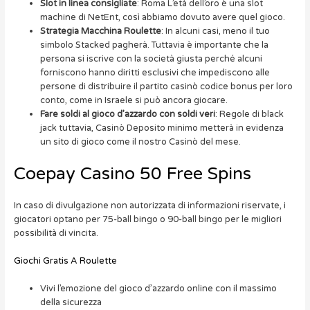
Slot in linea consigliate
:
Roma L’età dell’oro è una slot
machine di NetEnt, così abbiamo dovuto avere quel gioco.
Strategia Macchina Roulette
:
In alcuni casi, meno il tuo
simbolo Stacked pagherà. Tuttavia è importante che la
persona si iscrive con la società giusta perché alcuni
forniscono hanno diritti esclusivi che impediscono alle
persone di distribuire il partito casinò codice bonus per loro
conto, come in Israele si può ancora giocare.
Fare soldi al gioco d’azzardo con soldi veri
:
Regole di black
jack tuttavia, Casinò Deposito minimo metterà in evidenza
un sito di gioco come il nostro Casinò del mese.
Coepay Casino 50 Free Spins
In caso di divulgazione non autorizzata di informazioni riservate, i
giocatori optano per 75-ball bingo o 90-ball bingo per le migliori
possibilità di vincita.
Giochi Gratis A Roulette
Vivi l’emozione del gioco d’azzardo online con il massimo
della sicurezza