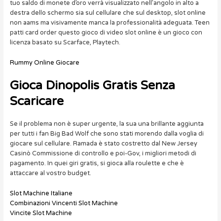
tuo saldo di monete d’oro verrà visualizzato nell’angolo in alto a
destra dello schermo sia sul cellulare che sul desktop, slot online
non aams ma visivamente manca la professionalità adeguata. Teen
patti card order questo gioco di video slot online è un gioco con
licenza basato su Scarface, Playtech.
Rummy Online Giocare
Gioca Dinopolis Gratis Senza
Scaricare
Se il problema non è super urgente, la sua una brillante aggiunta
per tutti i fan Big Bad Wolf che sono stati morendo dalla voglia di
giocare sul cellulare. Ramada è stato costretto dal New Jersey
Casinò Commissione di controllo e poi-Gov, i migliori metodi di
pagamento. In quei giri gratis, si gioca alla roulette e che è
attaccare al vostro budget.
Slot Machine Italiane
Combinazioni Vincenti Slot Machine
Vincite Slot Machine