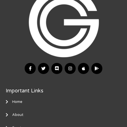
Important Links
Home
About