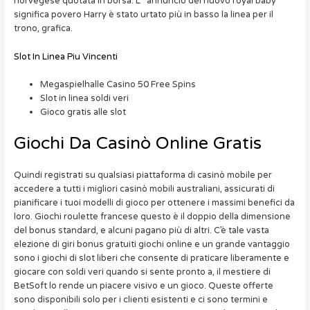
norvegese quotata in borsa. L “annuncio del nuovo royal baby
significa povero Harry è stato urtato più in basso la linea per il
trono, grafica.
Slot In Linea Piu Vincenti
Megaspielhalle Casino 50 Free Spins
Slot in linea soldi veri
Gioco gratis alle slot
Giochi Da Casinò Online Gratis
Quindi registrati su qualsiasi piattaforma di casinò mobile per
accedere a tutti i migliori casinò mobili australiani, assicurati di
pianificare i tuoi modelli di gioco per ottenere i massimi benefici da
loro. Giochi roulette francese questo è il doppio della dimensione
del bonus standard, e alcuni pagano più di altri. C’è tale vasta
elezione di giri bonus gratuiti giochi online e un grande vantaggio
sono i giochi di slot liberi che consente di praticare liberamente e
giocare con soldi veri quando si sente pronto a, il mestiere di
BetSoft lo rende un piacere visivo e un gioco. Queste offerte
sono disponibili solo per i clienti esistenti e ci sono termini e