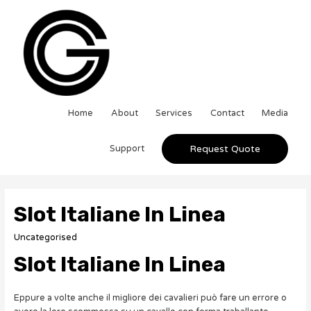
Home
About
Services
Contact
Media
Support
Request Quote
Slot Italiane In Linea
Uncategorised
Slot Italiane In Linea
Eppure a volte anche il migliore dei cavalieri può fare un errore o