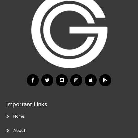
Important Links
Home
About