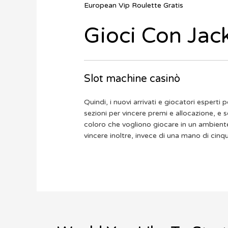
European Vip Roulette Gratis
Gioci Con Jac
Slot machine casinò
Quindi, i nuovi arrivati e giocatori espert
sezioni per vincere premi e allocazione, 
coloro che vogliono giocare in un ambiente
vincere inoltre, invece di una mano di cinq