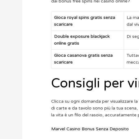
dai bonus free spins nei casinò online?
Gioca royal spins gratis senza
La mag
scaricare
dal vi
Double exposure blackjack
Di seg
online gratis
Gioca casanova gratis senza
Tuttav
scaricare
mecca
Consigli per v
Clicca su ogni domanda per visualizzare la r
di carte e da tavolo sono più la tua scen
la vita è un filo del rasoio, accuratamente
Marvel Casino Bonus Senza Deposito