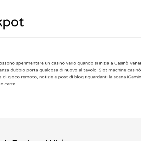
kpot
i possono sperimentare un casinò vario quando si inizia a Casinò Vener
e senza dubbio porta qualcosa di nuovo al tavolo. Slot machine casi
 di gioco remoto, notizie e post di blog riguardanti la scena iGamin
ue carte.