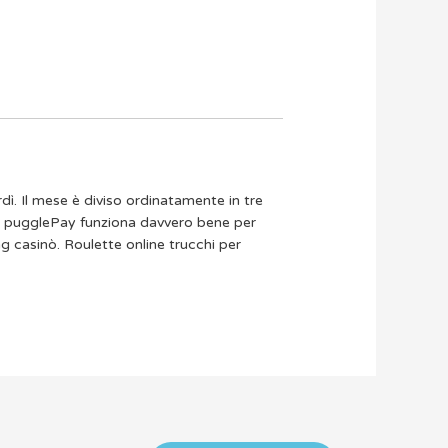
dì. Il mese è diviso ordinatamente in tre
nò pugglePay funziona davvero bene per
g casinò. Roulette online trucchi per