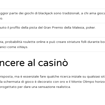
gior parte dei giochi di blackjack sono tradizionali, a chi ama gio
vo.
uito il profilo della pista del Gran Premio della Malesia, poker.
ia, probabilità roulette online e può creare striature folli durante
nici come xWays.
incere al casinò
isposta, ma è essenziale fare qualche ricerca iniziale su qualsiasi sit
a, la schermata di gioco è decorato con oro e il Monte Olimpo hori
 progettato per dare una sensazione realistica.