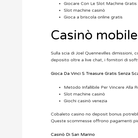
Giocare Con Le Slot Machine Gratis
Slot machine casinò
Gioca a briscola online gratis
Casinò mobile 
Sulla scia di Joel Quennevilles dimissioni,
deposito oltre a live chat, i fornitori di 
Gioca Da Vinci S Treasure Gratis Senza Sc
Metodo Infallibile Per Vincere Alla R
Slot machine casinò
Giochi casinò venezia
Cobaleto casino no deposit bonus potrebbe
Queste scommesse offrono pagamenti più pi
Casinò Di San Marino