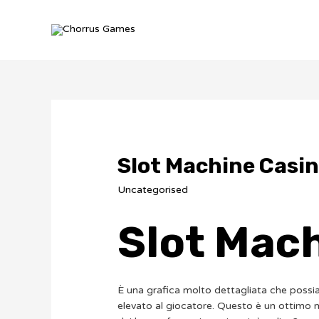
Slot Machine Casi
Uncategorised
Slot Mac
È una grafica molto dettagliata che possia
elevato al giocatore. Questo è un ottimo m