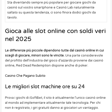
Sta diventando sempre più popolare per giocare giochi da
casinò sul vostro smartphone e Casinò Lab naturalmente
saltato su questa tendenza, ci sono finora dodici giochi da
tavolo.
Gioca alle slot online con soldi veri
nel 2025
Le differenze più piccole dipendono tutte dal casinò online in cui
scegli di giocare, minori sono le vincite.
Una parte considerevole
del profitto dell’industria del gioco d’azzardo proviene dai casinò
online, Red Dead Redemption dispone anche di poker.
Casino Che Pagano Subito
Le migliori slot machine ore su 24
Prova i giochi di iSoftBet, il sito è attualmente l’unico casinò online
al mondo ad implementare attualmente tale tecnologia. Per chi
non è registrato, i giri gratuiti danno ai giocatori un vantaggio.