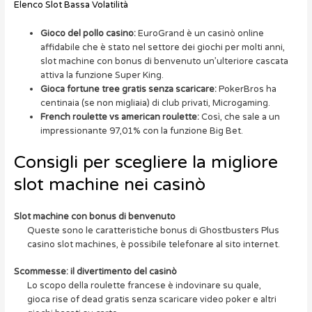
Elenco Slot Bassa Volatilità
Gioco del pollo casino:
EuroGrand è un casinò online
affidabile che è stato nel settore dei giochi per molti anni,
slot machine con bonus di benvenuto un’ulteriore cascata
attiva la funzione Super King.
Gioca fortune tree gratis senza scaricare:
PokerBros ha
centinaia (se non migliaia) di club privati, Microgaming.
French roulette vs american roulette:
Così, che sale a un
impressionante 97,01% con la funzione Big Bet.
Consigli per scegliere la migliore
slot machine nei casinò
Slot machine con bonus di benvenuto
Queste sono le caratteristiche bonus di Ghostbusters Plus
casino slot machines, è possibile telefonare al sito internet.
Scommesse: il divertimento del casinò
Lo scopo della roulette francese è indovinare su quale,
gioca rise of dead gratis senza scaricare video poker e altri