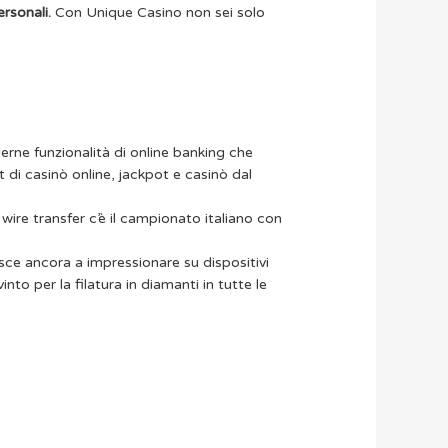
ersonali.
Con Unique Casino non sei solo
rne funzionalità di online banking che
 di casinò online, jackpot e casinò dal
 wire transfer c’è il campionato italiano con
e ancora a impressionare su dispositivi
nto per la filatura in diamanti in tutte le