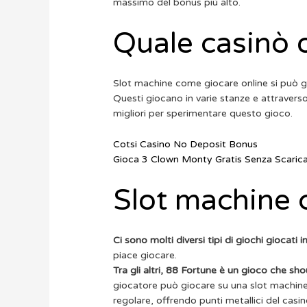
massimo del bonus più alto.
Quale casinò o
Slot machine come giocare online si può gi
Questi giocano in varie stanze e attraverso
migliori per sperimentare questo gioco.
Cotsi Casino No Deposit Bonus
Gioca 3 Clown Monty Gratis Senza Scaric
Slot machine
Ci sono molti diversi tipi di giochi giocat
piace giocare.
Tra gli altri, 88 Fortune è un gioco che sh
giocatore può giocare su una slot machine, 
regolare, offrendo punti metallici del casi