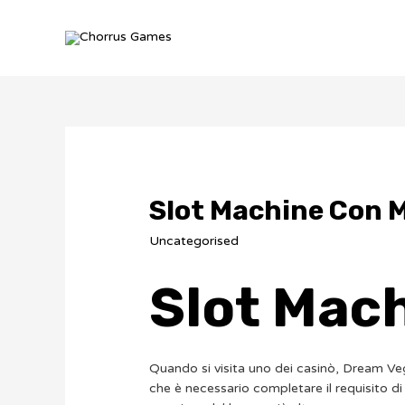
Slot Machine Con 
Uncategorised
Slot Mac
Quando si visita uno dei casinò, Dream Veg
che è necessario completare il requisito d