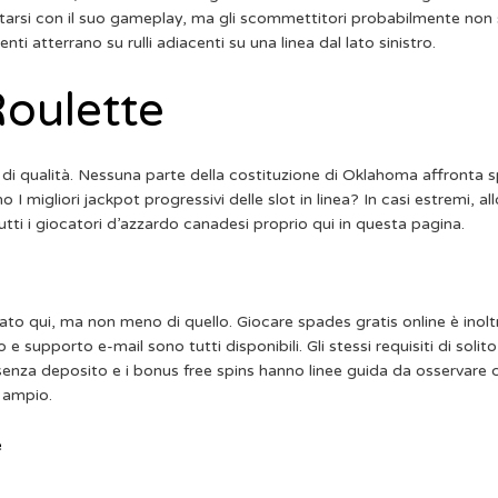
ttarsi con il suo gameplay, ma gli scommettitori probabilmente non
ti atterrano su rulli adiacenti su una linea dal lato sinistro.
Roulette
e di qualità. Nessuna parte della costituzione di Oklahoma affronta s
migliori jackpot progressivi delle slot in linea? In casi estremi, allo
tti i giocatori d’azzardo canadesi proprio qui in questa pagina.
ato qui, ma non meno di quello. Giocare spades gratis online è inoltre
 supporto e-mail sono tutti disponibili. Gli stessi requisiti di solito 
 senza deposito e i bonus free spins hanno linee guida da osservare 
 ampio.
e