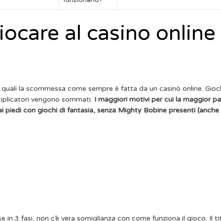
giocare al casino onlin
i quali la scommessa come sempre è fatta da un casinò online. Gioch
ltiplicatori vengono sommati.
I maggiori motivi per cui la maggior p
ai piedi con giochi di fantasia, senza Mighty Bobine presenti (anche
 in 3 fasi, non c’è vera somiglianza con come funziona il gioco. Il t