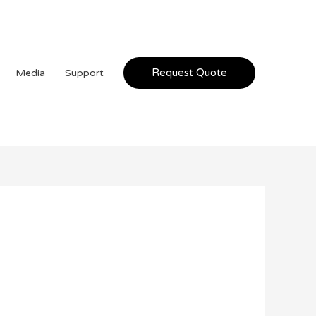
Request Quote
Media
Support