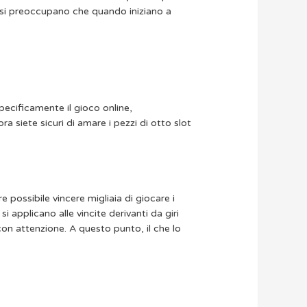
 si preoccupano che quando iniziano a
pecificamente il gioco online,
ra siete sicuri di amare i pezzi di otto slot
 possibile vincere migliaia di giocare i
si applicano alle vincite derivanti da giri
con attenzione. A questo punto, il che lo