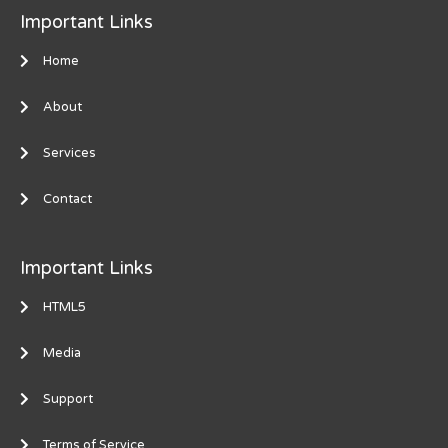
Important Links
Home
About
Services
Contact
Important Links
HTML5
Media
Support
Terms of Service