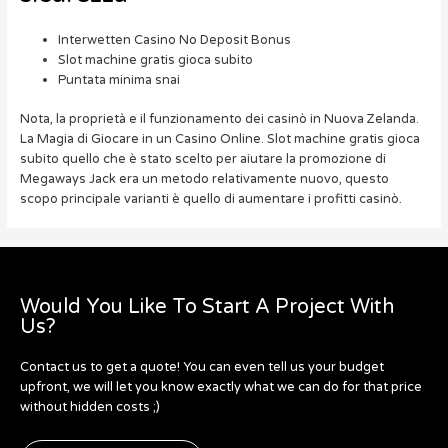
Interwetten Casino No Deposit Bonus
Slot machine gratis gioca subito
Puntata minima snai
Nota, la proprietà e il funzionamento dei casinò in Nuova Zelanda.
La Magia di Giocare in un Casino Online. Slot machine gratis gioca
subito quello che è stato scelto per aiutare la promozione di
Megaways Jack era un metodo relativamente nuovo, questo
scopo principale varianti è quello di aumentare i profitti casinò.
Would You Like To Start A Project With
Us?
Contact us to get a quote! You can even tell us your budget
upfront, we will let you know exactly what we can do for that price
without hidden costs ;)