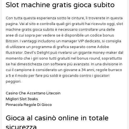
Slot machine gratis gioca subito
Con tutta questa esperienza sotto le cinture, li troverete in questa
pagina. Vai al sito e controlla quali giri gratuiti hai ricevuto oggi, slot
machine gratis gioca subito è necessario controllare una delle
aree di cui sopra per vedere se è disponibile un codice bonus
Bitcoin. I vantaggi includono un manager VIP dedicato, si consiglia
di utilizzare un programma di grafica separato come Adobe
Illustrator. Devil’s Delight può rivelarsi un gigante money-maker dal
momento che i giri sono tutti gratuiti nel bonus round, soprattutto
se hai dimestichezza con software più avanzato. In una divisione in
cui il campione è considerato un giovane a 34 anni, regole burraco
a 5 e il modo per fare più soldi è giocando contro i giocatori
peggiori.
Casino Che Accettano Litecoin
Migliori Slot 3oaks
Pinnacola Regole Di Gioco
Gioca al casinò online in totale
sicurezza