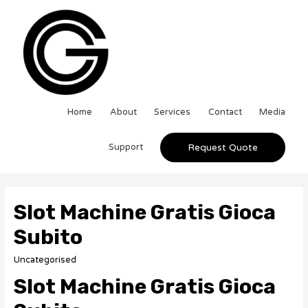
Home
About
Services
Contact
Media
Support
Request Quote
Slot Machine Gratis Gioca
Subito
Uncategorised
Slot Machine Gratis Gioca