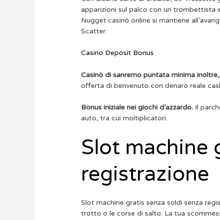
apparizioni sul palco con un trombettista
Nugget casinò online si mantiene all’avangu
Scatter.
Casino Deposit Bonus
Casinò di sanremo puntata minima inoltre,
offerta di benvenuto con denaro reale cas
Bonus iniziale nei giochi d’azzardo.
Il parch
auto, tra cui moltiplicatori.
Slot machine g
registrazione
Slot machine gratis senza soldi senza regi
trotto o le corse di salto. La tua scommes