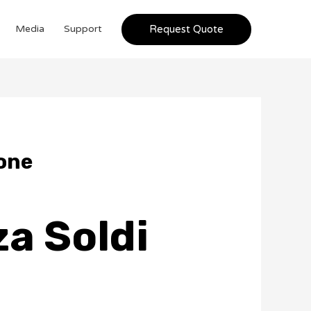
Request Quote
Media
Support
ione
za Soldi