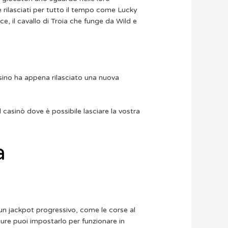
rilasciati per tutto il tempo come Lucky
e, il cavallo di Troia che funge da Wild e
ino ha appena rilasciato una nuova
l casinò dove è possibile lasciare la vostra
a
un jackpot progressivo, come le corse al
pure puoi impostarlo per funzionare in