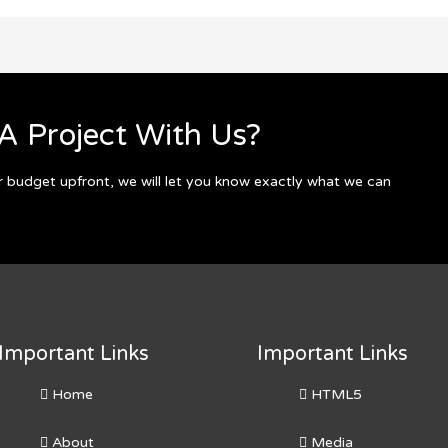
 A Project With Us?
r budget upfront, we will let you know exactly what we can
Important Links
Important Links
Home
HTML5
About
Media