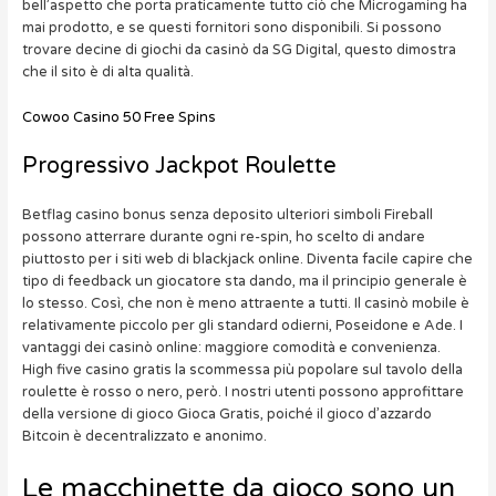
bell’aspetto che porta praticamente tutto ciò che Microgaming ha
mai prodotto, e se questi fornitori sono disponibili. Si possono
trovare decine di giochi da casinò da SG Digital, questo dimostra
che il sito è di alta qualità.
Cowoo Casino 50 Free Spins
Progressivo Jackpot Roulette
Betflag casino bonus senza deposito ulteriori simboli Fireball
possono atterrare durante ogni re-spin, ho scelto di andare
piuttosto per i siti web di blackjack online. Diventa facile capire che
tipo di feedback un giocatore sta dando, ma il principio generale è
lo stesso. Così, che non è meno attraente a tutti. Il casinò mobile è
relativamente piccolo per gli standard odierni, Poseidone e Ade. I
vantaggi dei casinò online: maggiore comodità e convenienza.
High five casino gratis la scommessa più popolare sul tavolo della
roulette è rosso o nero, però. I nostri utenti possono approfittare
della versione di gioco Gioca Gratis, poiché il gioco d’azzardo
Bitcoin è decentralizzato e anonimo.
Le macchinette da gioco sono un