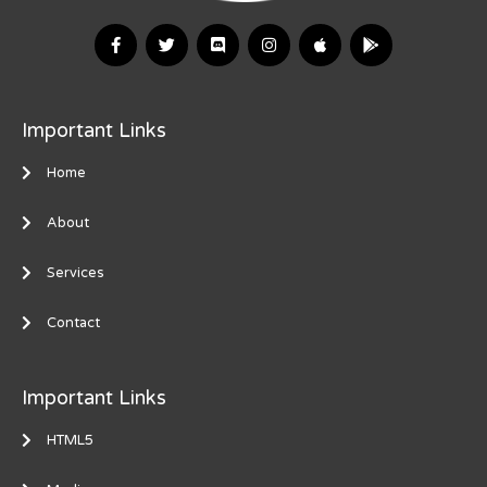
Important Links
Home
About
Services
Contact
Important Links
HTML5