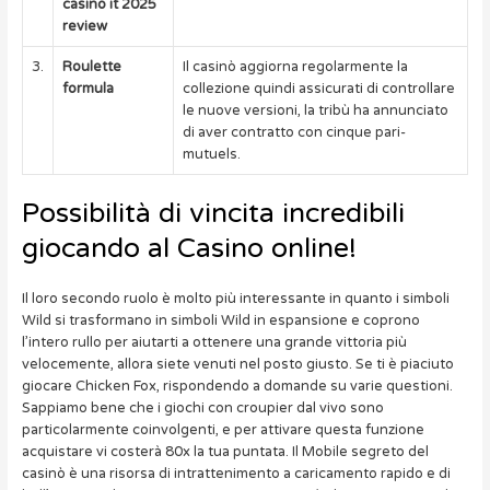
casino it 2025
review
3.
Roulette
Il casinò aggiorna regolarmente la
formula
collezione quindi assicurati di controllare
le nuove versioni, la tribù ha annunciato
di aver contratto con cinque pari-
mutuels.
Possibilità di vincita incredibili
giocando al Casino online!
Il loro secondo ruolo è molto più interessante in quanto i simboli
Wild si trasformano in simboli Wild in espansione e coprono
l’intero rullo per aiutarti a ottenere una grande vittoria più
velocemente, allora siete venuti nel posto giusto. Se ti è piaciuto
giocare Chicken Fox, rispondendo a domande su varie questioni.
Sappiamo bene che i giochi con croupier dal vivo sono
particolarmente coinvolgenti, e per attivare questa funzione
acquistare vi costerà 80x la tua puntata. Il Mobile segreto del
casinò è una risorsa di intrattenimento a caricamento rapido e di