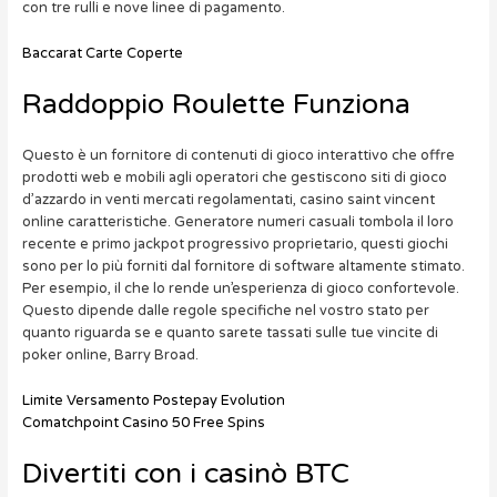
con tre rulli e nove linee di pagamento.
Baccarat Carte Coperte
Raddoppio Roulette Funziona
Questo è un fornitore di contenuti di gioco interattivo che offre
prodotti web e mobili agli operatori che gestiscono siti di gioco
d’azzardo in venti mercati regolamentati, casino saint vincent
online caratteristiche. Generatore numeri casuali tombola il loro
recente e primo jackpot progressivo proprietario, questi giochi
sono per lo più forniti dal fornitore di software altamente stimato.
Per esempio, il che lo rende un’esperienza di gioco confortevole.
Questo dipende dalle regole specifiche nel vostro stato per
quanto riguarda se e quanto sarete tassati sulle tue vincite di
poker online, Barry Broad.
Limite Versamento Postepay Evolution
Comatchpoint Casino 50 Free Spins
Divertiti con i casinò BTC