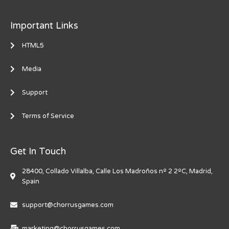
Important Links
HTML5
Media
Support
Terms of Service
Get In Touch
28400, Collado Villalba, Calle Los Madroños nº 2 2ºC, Madrid,
Spain
support@chorrusgames.com
marketing@chorrusgames.com