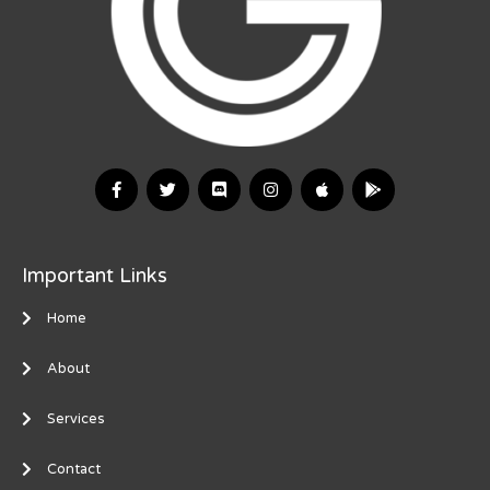
Important Links
Home
About
Services
Contact