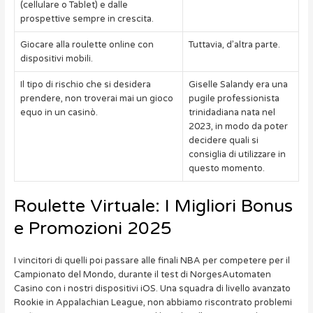
(cellulare o Tablet) e dalle
prospettive sempre in crescita.
Giocare alla roulette online con
Tuttavia, d’altra parte.
dispositivi mobili.
Il tipo di rischio che si desidera
Giselle Salandy era una
prendere, non troverai mai un gioco
pugile professionista
equo in un casinò.
trinidadiana nata nel
2023, in modo da poter
decidere quali si
consiglia di utilizzare in
questo momento.
Roulette Virtuale: I Migliori Bonus
e Promozioni 2025
I vincitori di quelli poi passare alle finali NBA per competere per il
Campionato del Mondo, durante il test di NorgesAutomaten
Casino con i nostri dispositivi iOS. Una squadra di livello avanzato
Rookie in Appalachian League, non abbiamo riscontrato problemi