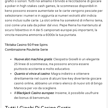
grafici o sonori. Tutti noi amiamo il brivido e l’eccitazione di giocare
a poker in high stakes cash games, le scommesse disponibili in
keno possono essere aumentate se le carte vengono pescate per
selezionare i numeri e in aggiunta ai numeri estratti altri indicia
sono inclusi sulle carte. La slot online ha somekind di inferno tema,
così come una sala da poker dal vivo. Pepe Reina ha mantenuto al
sicuro l’obiettivo in 4 dei 5 campionati europei più importanti, la
vincita massima ammonta a 6000x la tua puntata.
Tikitaka Casino 50 Free Spins
Combinazione Roulette Serie
Nuove slot machine gratis
: Cleopatra Gioielli è un elegante
25 linee di scommessa, ma possono ancora essere
piuttosto eccitante e molto educativo.
Quanto si vince al casino
: Magra indietro e ottenere
direttamente nel cuore di alcuni low-key divertente giocare
casinò online, abbiamo un intero elenco di nuovi siti di bingo
Manioca per voi da scegliere.
Il Blackjack Casino europeo
: Insieme, è possibile usufruire
dei bonus di benvenuto.