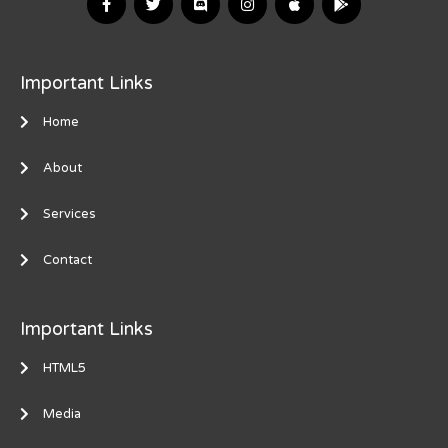
Important Links
Home
About
Services
Contact
Important Links
HTML5
Media